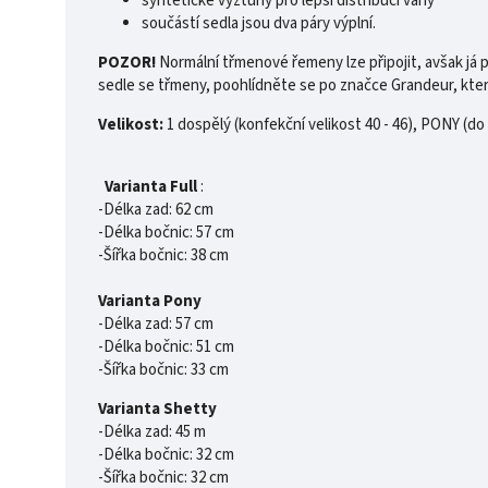
syntetické výztuhy pro lepší distribuci váhy
součástí sedla jsou dva páry výplní.
POZOR!
Normální třmenové řemeny lze připojit, avšak j
sedle se třmeny, poohlídněte se po značce Grandeur, kter
Velikost:
1 dospělý (konfekční velikost 40 - 46), PONY (do
Varianta Full
:
-Délka zad: 62 cm
-Délka bočnic: 57 cm
-Šířka bočnic: 38 cm
Varianta Pony
-Délka zad: 57 cm
-Délka bočnic: 51 cm
-Šířka bočnic: 33 cm
Varianta Shetty
-Délka zad: 45 m
-Délka bočnic: 32 cm
-Šířka bočnic: 32 cm