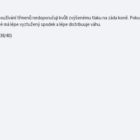
á používání třmenů nedoporučuji kvůli zvýšenému tlaku na záda koně. P
é má lépe vyztužený spodek a lépe distribuuje váhu.
 38/40)