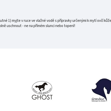
tné 1) myjte v ruce ve vlažné vodě s přípravky určenými k mytí ovčí kůže
olně uschnout - ne na přímém slunci nebo topení!