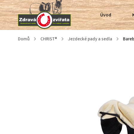
Úvod
Domů
/
CHRIST®
/
Jezdecké pady a sedla
/
Bareb