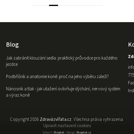
Blog
K
Zdr
Jak zabránit klouzání sedla: praktický průvodce pro každého
jezdce
inf
775
Podbřišník a anatomie koně: proč na jeho výběru záleží?
Fa
Nánosník a tlak - jak utažení ovlivňuje dýchání, nervový systém
In
a výraz koně
Copyright 2026
Zdravázvířata.cz
. Všechna práva vyhrazena.
Upravit nastavení cookies
Vytvořil
Shoptet
| Design
Shoptak.cz