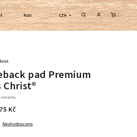
l
Kontroly bezkostrových sedel
Poradenství
CZK
hrist
eback pad Premium
 Christ®
 variantu
75 Kč
Neohodnoceno