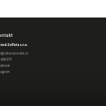
ontakt
avá Zvířata s.r.o.
o
@
zdravazvirata.cz
 600 075
cebook
stagram