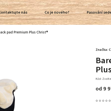
Kontaktujte nás
Co je nového?
Pasování sede
ack pad Premium Plus Christ®
Značka:
C
Bar
Plus
Kód:
Zvolte
od
9 9