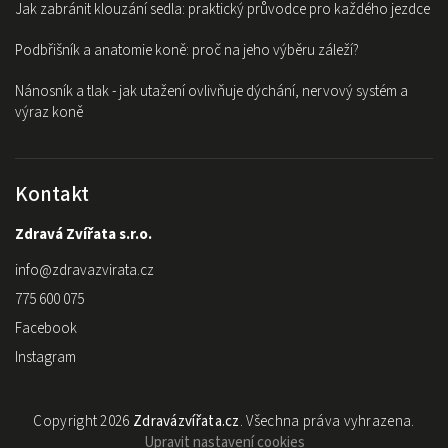
Jak zabránit klouzání sedla: praktický průvodce pro každého jezdce
Podbřišník a anatomie koně: proč na jeho výběru záleží?
Nánosník a tlak - jak utažení ovlivňuje dýchání, nervový systém a
výraz koně
Kontakt
Zdravá Zvířata s.r.o.
info
@
zdravazvirata.cz
775 600 075
Facebook
Instagram
Copyright 2026
Zdravázvířata.cz
. Všechna práva vyhrazena.
Upravit nastavení cookies