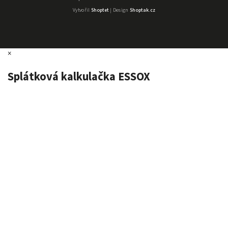
Vytvořil
Shoptet
| Design
Shoptak.cz
×
Splátková kalkulačka ESSOX