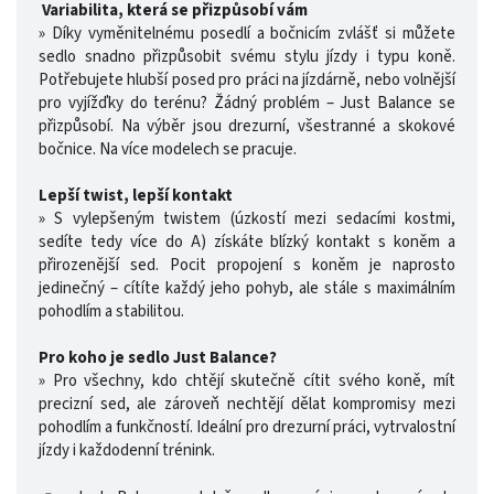
Variabilita, která se přizpůsobí vám
» Díky vyměnitelnému posedlí a bočnicím zvlášť si můžete
sedlo snadno přizpůsobit svému stylu jízdy i typu koně.
Potřebujete hlubší posed pro práci na jízdárně, nebo volnější
pro vyjížďky do terénu? Žádný problém – Just Balance se
přizpůsobí. Na výběr jsou drezurní, všestranné a skokové
bočnice. Na více modelech se pracuje.
Lepší twist, lepší kontakt
» S vylepšeným twistem (úzkostí mezi sedacími kostmi,
sedíte tedy více do A) získáte blízký kontakt s koněm a
přirozenější sed. Pocit propojení s koněm je naprosto
jedinečný – cítíte každý jeho pohyb, ale stále s maximálním
pohodlím a stabilitou.
Pro koho je sedlo Just Balance?
» Pro všechny, kdo chtějí skutečně cítit svého koně, mít
precizní sed, ale zároveň nechtějí dělat kompromisy mezi
pohodlím a funkčností. Ideální pro drezurní práci, vytrvalostní
jízdy i každodenní trénink.