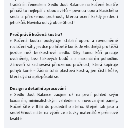
tradičním řemeslem. Sedlo Just Balance na kožené kostře
přináší to nejlepší z obou světů – pevnou oporu klasického
sedla a přirozenou pružnost, kterou ocení každý jezdec i
jeho kůň. Novinka od výrobce Ghost!
Proč právě kožená kostra?
» Kožená kostra poskytuje stabilní oporu a rovnoměrné
rozložení váhy jezdce po hřbetě koně. Je vhodnější pro těžší
jezdce než bezkostrové sedlo. Díky tomu kůň pracuje
uvolněněji, bez tlakových bodů a s maximálním pohodlím.
Zároveň si zachovává přirozenou pružnost, která kopíruje
pohyb koně – žádná tuhá plastová kostra, jen čistá kůže,
která dýchá a přizpůsobí se.
Design a detailní zpracování
» Sedlo Just Balance zaujme už na první pohled svým
luxusním, minimalistickým vzhledem s inovovanými panely.
Ručně šité v Itálii do posledního stehu. Stejně tak jako u
sedel Ghost máte na výběr ze stovky materiálů v prémiové
kvalitě.