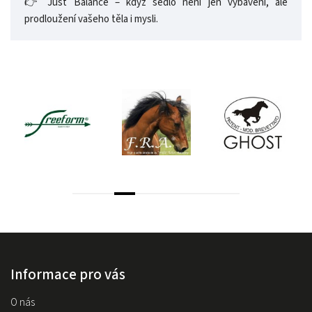
👉 Just Balance – když sedlo není jen vybavení, ale
prodloužení vašeho těla i mysli.
Informace pro vás
O nás