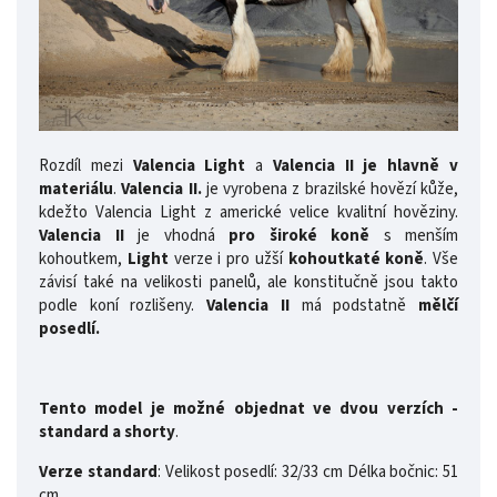
Rozdíl mezi
Valencia Light
a
Valencia II
je hlavně v
materiálu
.
Valencia II.
je vyrobena z brazilské hovězí kůže,
kdežto Valencia Light z americké velice kvalitní hověziny.
Valencia II
je vhodná
pro široké koně
s menším
kohoutkem,
Light
verze i pro užší
kohoutkaté koně
. Vše
závisí také na velikosti panelů, ale konstitučně jsou takto
podle koní rozlišeny.
Valencia II
má podstatně
mělčí
posedlí.
Tento model je možné objednat ve dvou verzích -
standard a shorty
.
Verze standard
: Velikost posedlí: 32/33 cm Délka bočnic: 51
cm