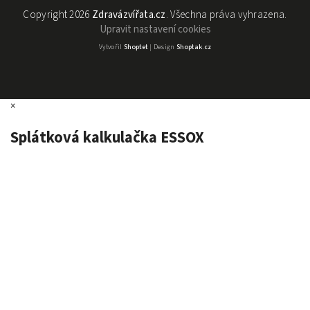
Copyright 2026
Zdravázvířata.cz
. Všechna práva vyhrazena.
Upravit nastavení cookies
Vytvořil
Shoptet
| Design
Shoptak.cz
×
Splátková kalkulačka ESSOX