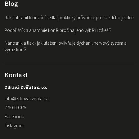
Blog
Jak zabránit klouzání sedla: praktický průvodce pro každého jezdce
Podbřišník a anatomie koně: proč na jeho výběru záleží?
Nánosník a tlak - jak utažení ovlivňuje dýchání, nervový systém a
výraz koně
Kontakt
Zdravá Zvířata s.r.o.
info
@
zdravazvirata.cz
775 600 075
Facebook
Instagram