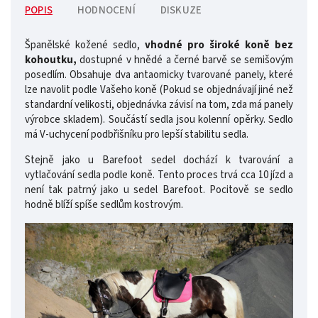
POPIS
HODNOCENÍ
DISKUZE
Španělské kožené sedlo,
vhodné pro široké koně bez
kohoutku,
dostupné v hnědé a černé barvě se semišovým
posedlím. Obsahuje dva antaomicky tvarované panely, které
lze navolit podle Vašeho koně (Pokud se objednávají jiné než
standardní velikosti, objednávka závisí na tom, zda má panely
výrobce skladem). Součástí sedla jsou kolenní opěrky. Sedlo
má V-uchycení podbřišníku pro lepší stabilitu sedla.
Stejně jako u Barefoot sedel dochází k tvarování a
vytlačování sedla podle koně. Tento proces trvá cca 10 jízd a
není tak patrný jako u sedel Barefoot. Pocitově se sedlo
hodně blíží spíše sedlům kostrovým.