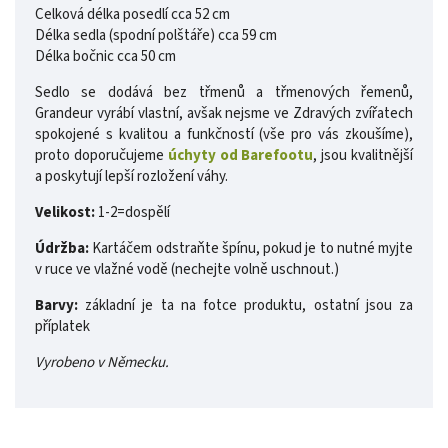
Celková délka posedlí cca 52 cm
Délka sedla (spodní polštáře) cca 59 cm
Délka bočnic cca 50 cm
Sedlo se dodává bez třmenů a třmenových řemenů,
Grandeur vyrábí vlastní, avšak nejsme ve Zdravých zvířatech
spokojené s kvalitou a funkčností (vše pro vás zkoušíme),
proto doporučujeme
úchyty od Barefootu
, jsou kvalitnější
a poskytují lepší rozložení váhy.
Velikost:
1-2=dospělí
Údržba:
Kartáčem odstraňte špínu, pokud je to nutné myjte
v ruce ve vlažné vodě (nechejte volně uschnout.)
Barvy:
základní je ta na fotce produktu, ostatní jsou za
příplatek
Vyrobeno v Německu.