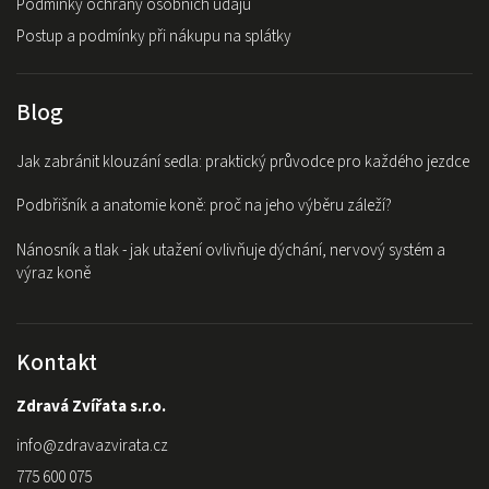
Podmínky ochrany osobních údajů
Postup a podmínky při nákupu na splátky
Blog
Jak zabránit klouzání sedla: praktický průvodce pro každého jezdce
Podbřišník a anatomie koně: proč na jeho výběru záleží?
Nánosník a tlak - jak utažení ovlivňuje dýchání, nervový systém a
výraz koně
Kontakt
Zdravá Zvířata s.r.o.
info
@
zdravazvirata.cz
775 600 075