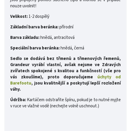
nouze uvolnit!
Velikost:
1-2 dospělý
Základní barva beránka:
přírodní
Barva základu:
hnědá, antracitová
Speciální barva beránka:
hnědá, černá
Sedlo se dodává bez třmenů a třmenových řemenů,
Grandeur vyrábí vlastní, avšak nejsme ve Zdravých
zvířatech spokojené s kvalitou a funkčností (vše pro
vás zkoušíme), proto doporučujeme
úchyty od
Barefootu
, jsou kvalitnější a poskytují lepší rozložení
váhy.
Údržba:
Kartáčem odstraňte špínu, pokud je to nutné myjte
v ruce ve vlažné vodě (nechejte volně uschnout.)