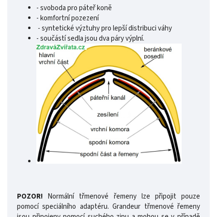
- svoboda pro páteř koně
- komfortní pozezení
- syntetické výztuhy pro lepší distribuci váhy
- součástí sedla jsou dva páry výplní.
POZOR!
Normální třmenové řemeny lze připojit pouze
pomocí speciálního adaptéru. Grandeur třmenové řemeny
jsou připojeny pomocí suchého zipu a mohou se v případě