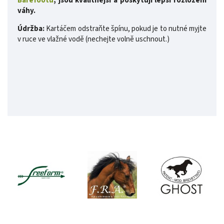
Barefootu
, jsou kvalitnější a poskytují lepší rozložení
váhy.
Údržba:
Kartáčem odstraňte špínu, pokud je to nutné myjte
v ruce ve vlažné vodě (nechejte volně uschnout.)