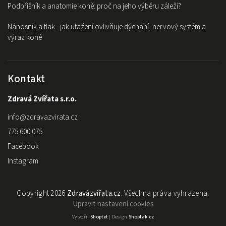
Podbřišník a anatomie koně: proč na jeho výběru záleží?
Nánosník a tlak - jak utažení ovlivňuje dýchání, nervový systém a
výraz koně
Kontakt
Zdravá Zvířata s.r.o.
info
@
zdravazvirata.cz
775 600 075
Facebook
Instagram
Copyright 2026
Zdravázvířata.cz
. Všechna práva vyhrazena.
Upravit nastavení cookies
Vytvořil
Shoptet
| Design
Shoptak.cz