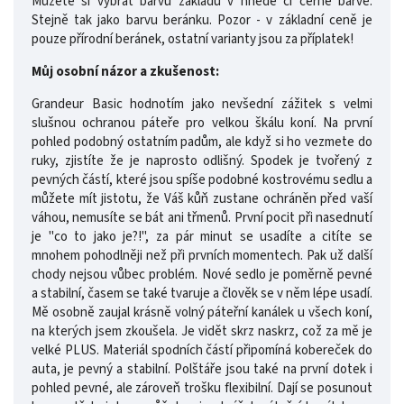
Můžete si vybrat barvu základu v hnědé či černé barvě.
Stejně tak jako barvu beránku. Pozor - v základní ceně je
pouze přírodní beránek, ostatní varianty jsou za příplatek!
Můj osobní názor a zkušenost:
Grandeur Basic hodnotím jako nevšední zážitek s velmi
slušnou ochranou páteře pro velkou škálu koní. Na první
pohled podobný ostatním padům, ale když si ho vezmete do
ruky, zjistíte že je naprosto odlišný. Spodek je tvořený z
pevných částí, které jsou spíše podobné kostrovému sedlu a
můžete mít jistotu, že Váš kůň zustane ochráněn před vaší
váhou, nemusíte se bát ani třmenů. První pocit při nasednutí
je "co to jako je?!", za pár minut se usadíte a citíte se
mnohem pohodlněji než při prvních momentech. Pak už další
chody nejsou vůbec problém. Nové sedlo je poměrně pevné
a stabilní, časem se také tvaruje a člověk se v něm lépe usadí.
Mě osobně zaujal krásně volný páteřní kanálek u všech koní,
na kterých jsem zkoušela. Je vidět skrz naskrz, což za mě je
velké PLUS. Materiál spodních částí připomíná kobereček do
auta, je pevný a stabilní. Polštáře jsou také na první dotek i
pohled pevné, ale zároveň trošku flexibilní. Dají se posunout