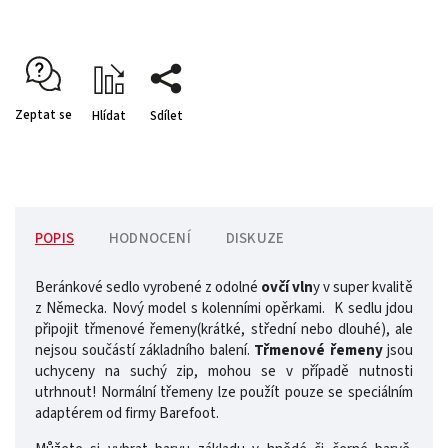
Zeptat se
Hlídat
Sdílet
POPIS
HODNOCENÍ
DISKUZE
Beránkové sedlo vyrobené z odolné
ovčí vln
y v super kvalitě
z Německa. Nový model s kolenními opěrkami. K sedlu jdou
připojit třmenové řemeny(krátké, střední nebo dlouhé), ale
nejsou součástí základního balení.
Třmenové řemeny
jsou
uchyceny na suchý zip, mohou se v případě nutnosti
utrhnout! Normální třemeny lze použít pouze se speciálním
adaptérem od firmy Barefoot.