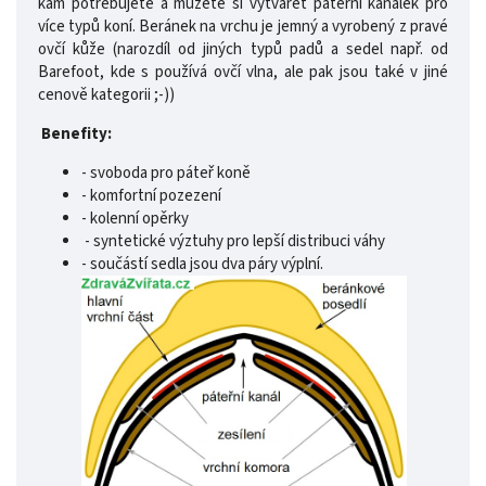
kam potřebujete a můžete si vytvářet páteřní kanálek pro
více typů koní. Beránek na vrchu je jemný a vyrobený z pravé
ovčí kůže (narozdíl od jiných typů padů a sedel např. od
Barefoot, kde s používá ovčí vlna, ale pak jsou také v jiné
cenově kategorii ;-))
Benefity:
- svoboda pro páteř koně
- komfortní pozezení
- kolenní opěrky
- syntetické výztuhy pro lepší distribuci váhy
- součástí sedla jsou dva páry výplní.