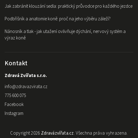
Jak zabránit klouzání sedla: praktický průvodce pro každého jezdce
Podbřišník a anatomie koně: proč na jeho výběru záleží?
Nánosník a tlak - jak utažení ovlivňuje dýchání, nervový systém a
výraz koně
Kontakt
Zdravá Zvířata s.r.o.
info
@
zdravazvirata.cz
775 600 075
Facebook
Instagram
Copyright 2026
Zdravázvířata.cz
. Všechna práva vyhrazena.