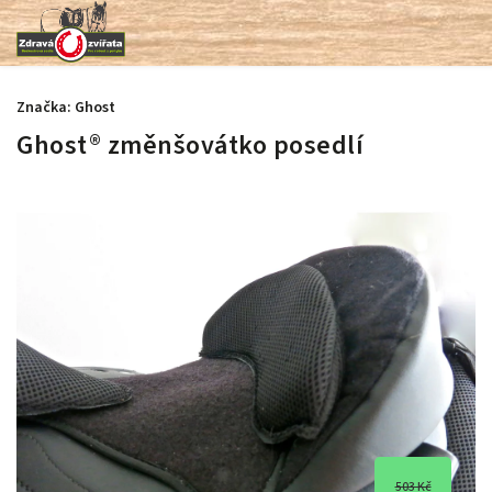
Značka:
Ghost
Ghost® změnšovátko posedlí
503 Kč