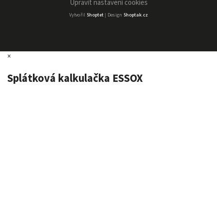
Upravit nastavení cookies
Vytvořil
Shoptet
| Design
Shoptak.cz
×
Splátková kalkulačka ESSOX