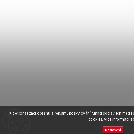
K personalizaci obsahu a reklam, poskytování funkcí sociálních médií
cookies. Více informací
z
Nastavení