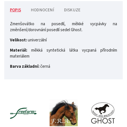
POPIS
HODNOCENÍ
DISKUZE
Zmenšovátko na posedlí, měkké vycpávky na
změnšení/dorovnání posedlí sedel Ghost.
Velikost:
univerzální
Materiál:
měkká syntetická látka vycpaná přírodním
materiálem
Barva základní:
černá