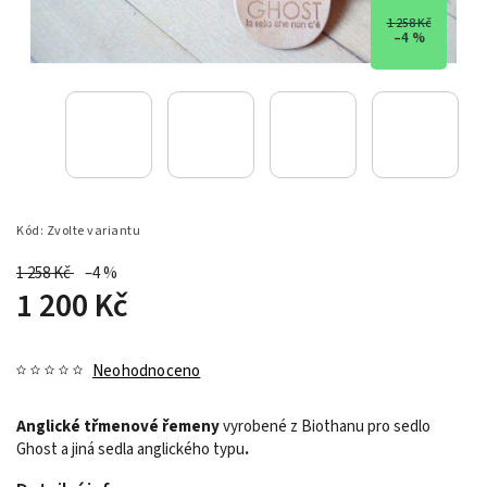
1 258 Kč
–4 %
Kód:
Zvolte variantu
1 258 Kč
–4 %
1 200 Kč
Neohodnoceno
Anglické třmenové řemeny
vyrobené z Biothanu
pro sedlo
Ghost a jiná sedla anglického typu
.