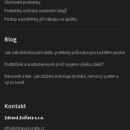
Obchodní podmínky
Podmínky ochrany osobních údajů
Postup a podmínky při nákupu na splátky
Blog
Jak zabránit klouzání sedla: praktický průvodce pro každého jezdce
Podbřišník a anatomie koně: proč na jeho výběru záleží?
Nánosník a tlak - jak utažení ovlivňuje dýchání, nervový systém a
výraz koně
Kontakt
Zdravá Zvířata s.r.o.
info
@
zdravazvirata.cz