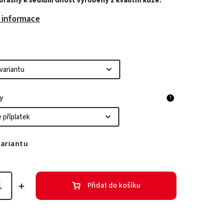
brašny k sedlům Ghost vyrobeny z kvalitní kůže.
í informace
y
?
variantu
Přidat do košíku