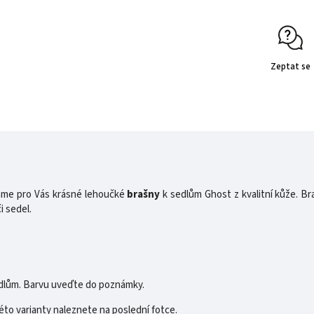
Zeptat se
máme pro Vás krásné lehoučké
brašny
k sedlům Ghost z kvalitní kůže. Br
i sedel.
sedlům. Barvu uveďte do poznámky.
této varianty naleznete na poslední fotce.