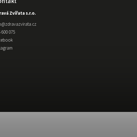
ontakt
avá Zvířata s.r.o.
o
@
zdravazvirata.cz
 600 075
cebook
stagram