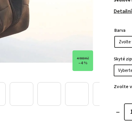
Sedlové 
Detailn
Barva
4 900 Kč
Skyté zip
–4 %
Zvolte 