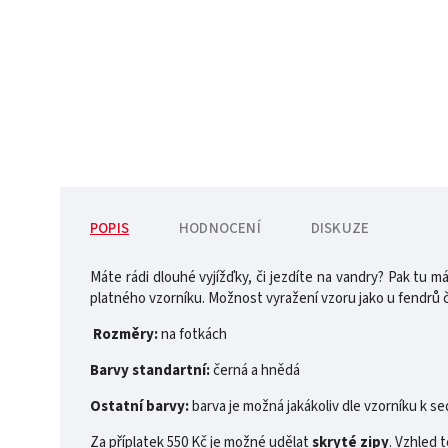
POPIS
HODNOCENÍ
DISKUZE
Máte rádi dlouhé vyjížďky, či jezdíte na vandry? Pak tu 
platného vzorníku. Možnost vyražení vzoru jako u fendrů č
Rozměry:
na fotkách
Barvy standartní:
černá a hnědá
Ostatní barvy:
barva je možná jakákoliv dle vzorníku k 
Za příplatek 550 Kč je možné udělat
skryté zipy
. Vzhled 