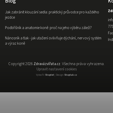
Blog
K
Zdr
Jak zabránit klouzání sedla: praktický průvodce pro každého
jezdce
inf
775
Podbřišník a anatomie koně: proč na jeho výběru záleží?
Fa
Nánosník a tlak - jak utažení ovlivňuje dýchání, nervový systém
In
a výraz koně
Copyright 2026
Zdravázvířata.cz
. Všechna práva vyhrazena.
Upravit nastavení cookies
Vytvořil
Shoptet
| Design
Shoptak.cz