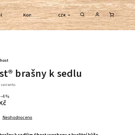
l
Kontroly bezkostrových sedel
Poradenství
CZK
host
st® brašny k sedlu
 variantu
–4 %
Kč
Neohodnoceno