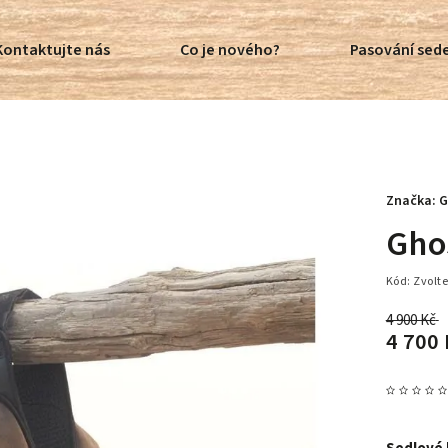
Kontaktujte nás
Co je nového?
Pasování sede
Značka:
G
Gho
Kód:
Zvolte
4 900 Kč
4 700 