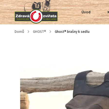
Úvod
Domů
/
GHOST®
/
Ghost® brašny k sedlu