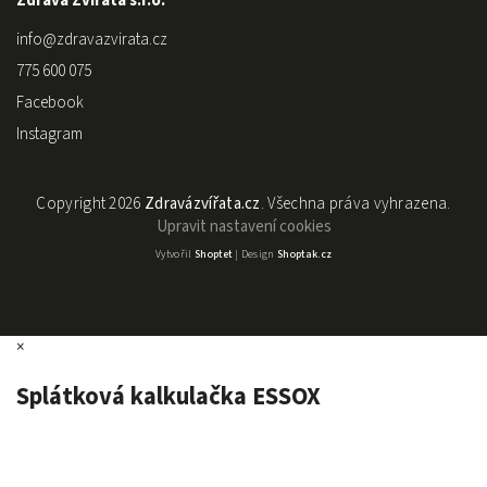
Zdravá Zvířata s.r.o.
info
@
zdravazvirata.cz
775 600 075
Facebook
Instagram
Copyright 2026
Zdravázvířata.cz
. Všechna práva vyhrazena.
Upravit nastavení cookies
Vytvořil
Shoptet
| Design
Shoptak.cz
×
Splátková kalkulačka ESSOX