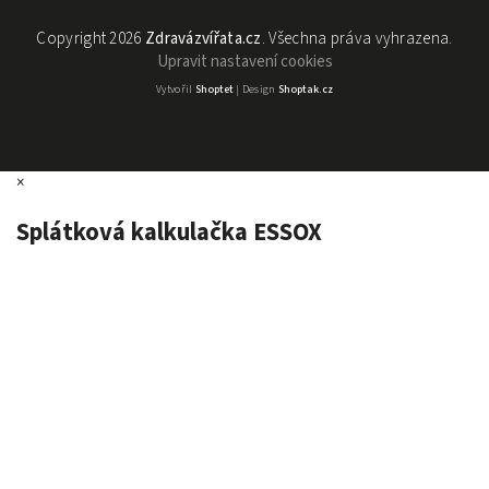
Copyright 2026
Zdravázvířata.cz
. Všechna práva vyhrazena.
Upravit nastavení cookies
Vytvořil
Shoptet
| Design
Shoptak.cz
×
Splátková kalkulačka ESSOX