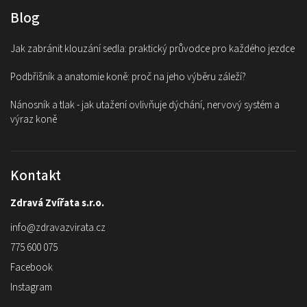
Blog
Jak zabránit klouzání sedla: praktický průvodce pro každého jezdce
Podbřišník a anatomie koně: proč na jeho výběru záleží?
Nánosník a tlak - jak utažení ovlivňuje dýchání, nervový systém a
výraz koně
Kontakt
Zdravá Zvířata s.r.o.
info
@
zdravazvirata.cz
775 600 075
Facebook
Instagram