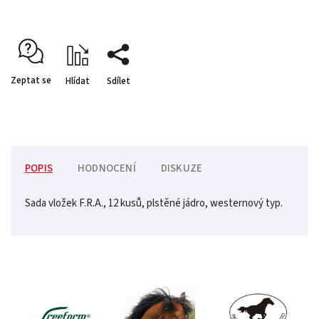
Zeptat se
Hlídat
Sdílet
POPIS
HODNOCENÍ
DISKUZE
Sada vložek F.R.A., 12 kusů, plstěné jádro, westernový typ.