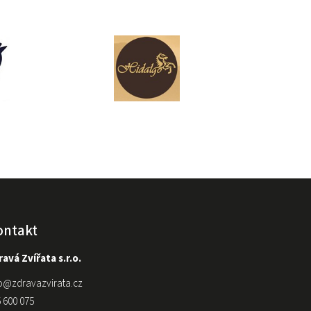
ontakt
avá Zvířata s.r.o.
o
@
zdravazvirata.cz
 600 075