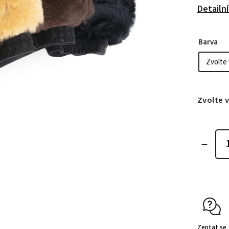
Detailn
Barva
Zvolte 
Zeptat se