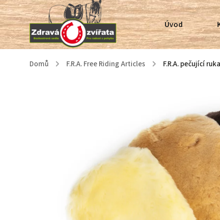
Úvod
Domů
/
F.R.A. Free Riding Articles
/
F.R.A. pečující ruk