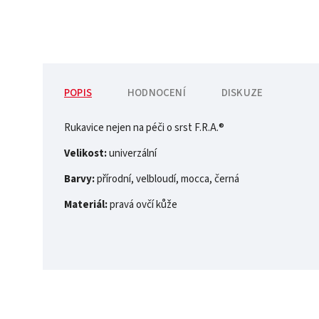
POPIS
HODNOCENÍ
DISKUZE
Rukavice nejen na péči o srst F.R.A.®
Velikost:
univerzální
Barvy:
přírodní, velbloudí, mocca, černá
Materiál:
pravá ovčí kůže