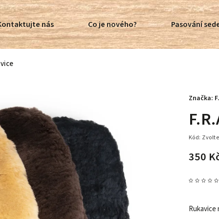
Kontaktujte nás
Co je nového?
Pasování sede
avice
Značka:
F
F.R.
Kód:
Zvolte
350 K
Rukavice 