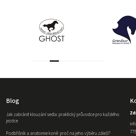
Blog
K
Zdr
Jak zabránit klouzání sedla: praktický průvodce pro každého
jezdce
inf
775
Podbřišník a anatomie koně: proč na jeho výběru záleží?