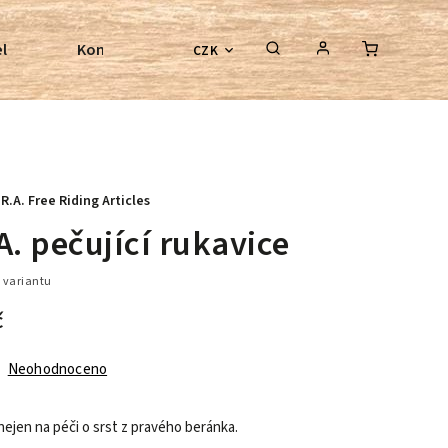
l
Kontroly bezkostrových sedel
Poradenství
CZK
.R.A. Free Riding Articles
A. pečující rukavice
 variantu
č
Neohodnoceno
nejen na péči o srst z pravého beránka.