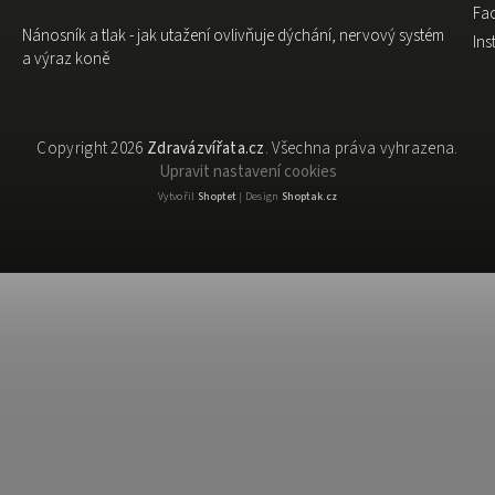
Fa
Nánosník a tlak - jak utažení ovlivňuje dýchání, nervový systém
In
a výraz koně
Copyright 2026
Zdravázvířata.cz
. Všechna práva vyhrazena.
Upravit nastavení cookies
Vytvořil
Shoptet
| Design
Shoptak.cz