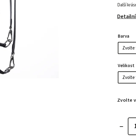
Další krás
Detailn
Barva
Velikost
Zvolte 