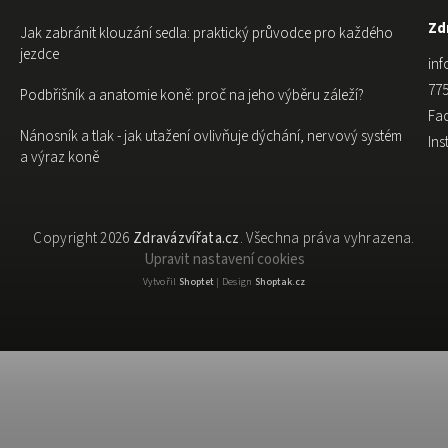
Zdr
Jak zabránit klouzání sedla: praktický průvodce pro každého
jezdce
inf
775
Podbřišník a anatomie koně: proč na jeho výběru záleží?
Fa
Nánosník a tlak - jak utažení ovlivňuje dýchání, nervový systém
In
a výraz koně
Copyright 2026
Zdravázvířata.cz
. Všechna práva vyhrazena.
Upravit nastavení cookies
Vytvořil
Shoptet
| Design
Shoptak.cz