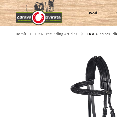
Úvod
Domů
/
F.R.A. Free Riding Articles
/
F.R.A. Ulan bezud