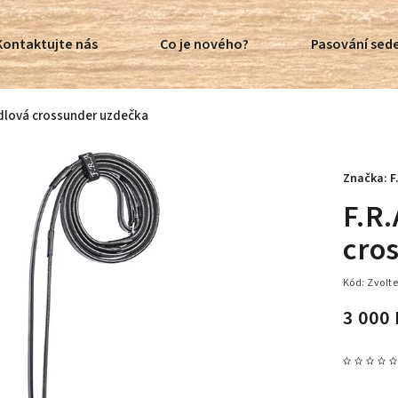
Kontaktujte nás
Co je nového?
Pasování sede
idlová crossunder uzdečka
Značka:
F
F.R
cro
Kód:
Zvolte
3 000 