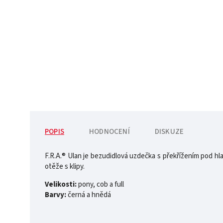
POPIS
HODNOCENÍ
DISKUZE
F.R.A.® Ulan je bezudidlová uzdečka s překřížením pod hla
otěže s klipy.
Velikosti:
pony, cob a full
Barvy:
černá a hnědá