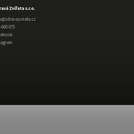
avá Zvířata s.r.o.
o
@
zdravazvirata.cz
 600 075
cebook
stagram