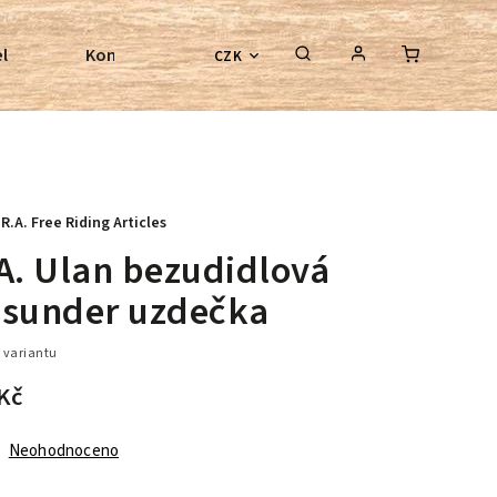
l
Kontroly bezkostrových sedel
Poradenství
CZK
.R.A. Free Riding Articles
.A. Ulan bezudidlová
ssunder uzdečka
 variantu
Kč
Neohodnoceno