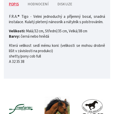
POPIS
HODNOCENÍ
DISKUZE
F.R.A.® Tigo - Velmi jednoduchý a příjemný bosal, snadná
instalace. Kulatý pletený nánosník a nátylník s polstrováním.
Velikosti:
Malá/32 cm, Střední/35 cm, Velká/38 cm
Barvy:
černá nebo hnědá
Která velikost sedí mému koni: (velikosti se mohou drobně
lišit v závislosti na produkci)
shetty/pony cob full
A 32 35 38