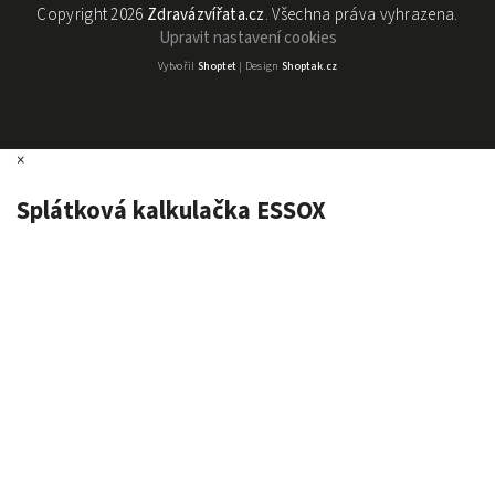
Copyright 2026
Zdravázvířata.cz
. Všechna práva vyhrazena.
Upravit nastavení cookies
Vytvořil
Shoptet
| Design
Shoptak.cz
×
Splátková kalkulačka ESSOX