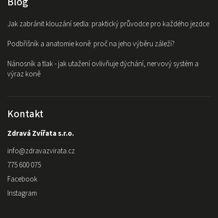
Blog
Jak zabránit klouzání sedla: praktický průvodce pro každého jezdce
Podbřišník a anatomie koně: proč na jeho výběru záleží?
Nánosník a tlak - jak utažení ovlivňuje dýchání, nervový systém a
výraz koně
Kontakt
Zdravá Zvířata s.r.o.
info
@
zdravazvirata.cz
775 600 075
Facebook
Instagram