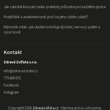
Jak zabránit klouzání sedla: praktický průvodce pro každého jezdce
Podbřišník a anatomie koně: proč na jeho výběru záleží?
Nánosník a tlak - jak utažení ovlivňuje dýchání, nervový systém a
výraz koně
Kontakt
Zdravá Zvířata s.r.o.
info
@
zdravazvirata.cz
775 600 075
Facebook
Instagram
Copyright 2026
Zdravázvířata.cz
. Všechna práva vyhrazena.