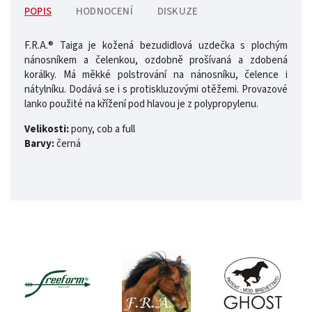
POPIS
HODNOCENÍ
DISKUZE
F.R.A.® Taiga je kožená bezudidlová uzdečka s plochým
nánosníkem a čelenkou, ozdobně prošívaná a zdobená
korálky. Má měkké polstrování na nánosníku, čelence i
nátylníku. Dodává se i s protiskluzovými otěžemi. Provazové
lanko použité na křížení pod hlavou je z polypropylenu.
Velikosti:
pony, cob a full
Barvy:
černá