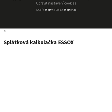
Upravit nastavení cookies
Vytvořil
Shoptet
| Design
Shoptak.cz
×
Splátková kalkulačka ESSOX