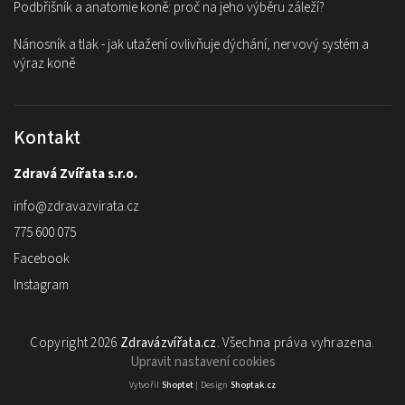
Podbřišník a anatomie koně: proč na jeho výběru záleží?
Nánosník a tlak - jak utažení ovlivňuje dýchání, nervový systém a
výraz koně
Kontakt
Zdravá Zvířata s.r.o.
info
@
zdravazvirata.cz
775 600 075
Facebook
Instagram
Copyright 2026
Zdravázvířata.cz
. Všechna práva vyhrazena.
Upravit nastavení cookies
Vytvořil
Shoptet
| Design
Shoptak.cz