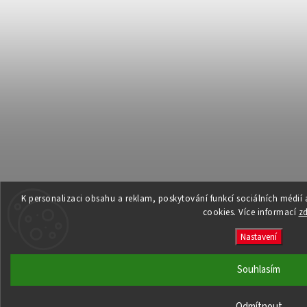
K personalizaci obsahu a reklam, poskytování funkcí sociálních médií
cookies. Více informací
z
Nastavení
Souhlasím
Odmítnout