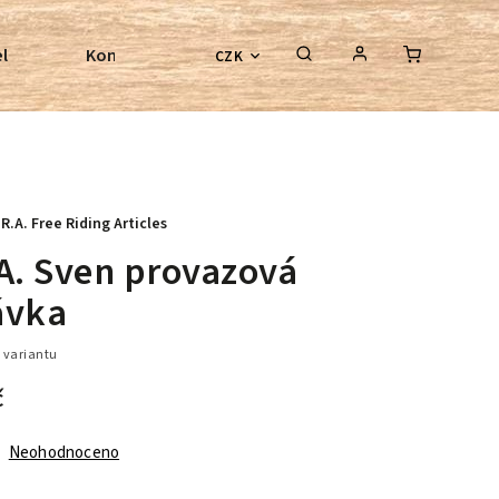
l
Kontroly bezkostrových sedel
Poradenství
CZK
.R.A. Free Riding Articles
.A. Sven provazová
ávka
 variantu
č
Neohodnoceno