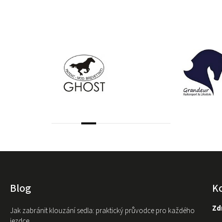
Blog
K
Zdr
Jak zabránit klouzání sedla: praktický průvodce pro každého
jezdce