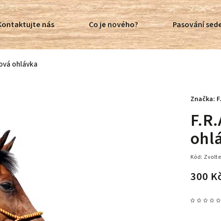
Kontaktujte nás
Co je nového?
Pasování sede
zová ohlávka
Značka:
F
F.R
ohl
Kód:
Zvolte
300 K