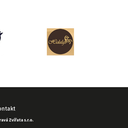
ontakt
avá Zvířata s.r.o.