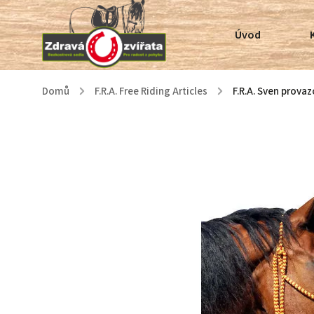
Úvod
Domů
/
F.R.A. Free Riding Articles
/
F.R.A. Sven prova