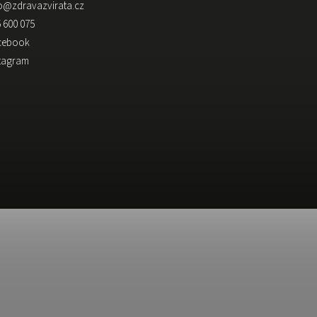
o
@
zdravazvirata.cz
 600 075
cebook
stagram