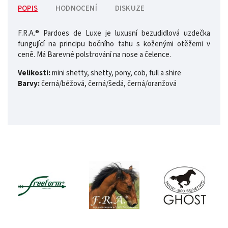
POPIS
HODNOCENÍ
DISKUZE
F.R.A.® Pardoes de Luxe je luxusní bezudidlová uzdečka
fungující na principu bočního tahu s koženými otěžemi v
ceně. Má Barevné polstrování na nose a čelence.
Velikosti:
mini shetty, shetty, pony, cob, full a shire
Barvy:
černá/béžová, černá/šedá, černá/oranžová