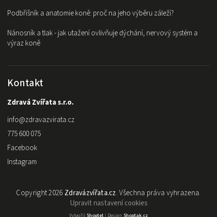
Podbřišník a anatomie koně: proč na jeho výběru záleží?
Nánosník a tlak - jak utažení ovlivňuje dýchání, nervový systém a
výraz koně
Kontakt
Zdravá Zvířata s.r.o.
info
@
zdravazvirata.cz
775 600 075
Facebook
Instagram
Copyright 2026
Zdravázvířata.cz
. Všechna práva vyhrazena.
Upravit nastavení cookies
Vytvořil
Shoptet
| Design
Shoptak.cz