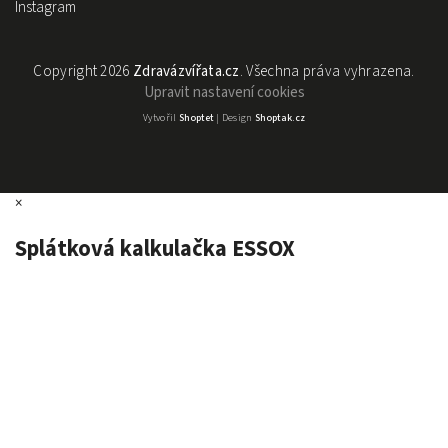
Instagram
Copyright 2026
Zdravázvířata.cz
. Všechna práva vyhrazena.
Upravit nastavení cookies
Vytvořil
Shoptet
| Design
Shoptak.cz
×
Splátková kalkulačka ESSOX