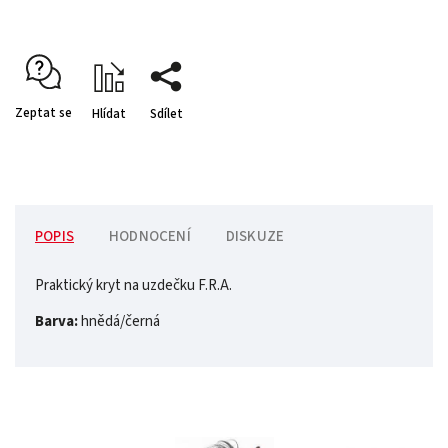
Zeptat se
Hlídat
Sdílet
POPIS
HODNOCENÍ
DISKUZE
Praktický kryt na uzdečku F.R.A.
Barva:
hnědá/černá