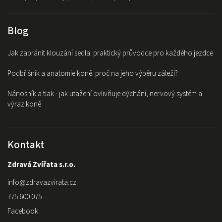
Blog
Jak zabránit klouzání sedla: praktický průvodce pro každého jezdce
Podbřišník a anatomie koně: proč na jeho výběru záleží?
Nánosník a tlak - jak utažení ovlivňuje dýchání, nervový systém a
výraz koně
Kontakt
Zdravá Zvířata s.r.o.
info
@
zdravazvirata.cz
775 600 075
Facebook