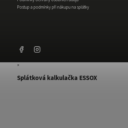
Postup a podmínky při nákupu na splátky
Facebook
Instagram
×
Splátková kalkulačka ESSOX