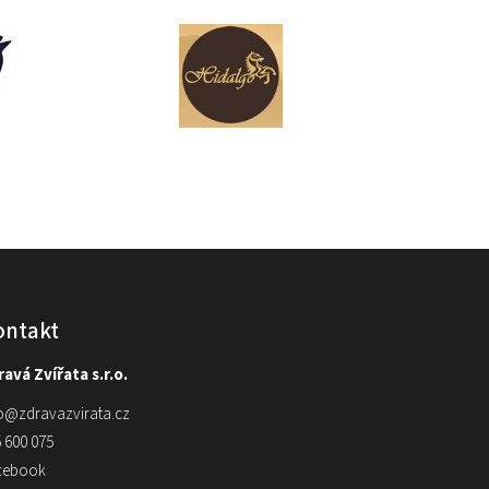
ontakt
avá Zvířata s.r.o.
o
@
zdravazvirata.cz
 600 075
cebook