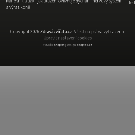
Nánosník a tlak - jak utažení ovlivňuje dýchání, nervový systém
In
a výraz koně
Copyright 2026
Zdravázvířata.cz
. Všechna práva vyhrazena.
Upravit nastavení cookies
Vytvořil
Shoptet
| Design
Shoptak.cz