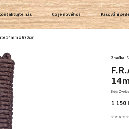
Kontaktujte nás
Co je nového?
Pasování sede
cate 14mm x 670cm
Značka:
F
F.R
14m
Kód:
Zvolte
1 150 