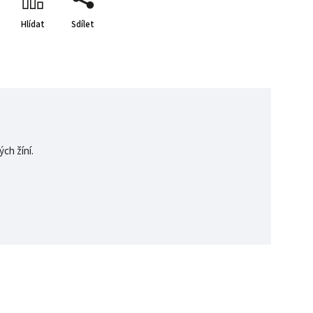
Hlídat
Sdílet
ch žíní.