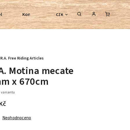
l
Kontroly bezkostrových sedel
Poradenství
CZK
.R.A. Free Riding Articles
.A. Motina mecate
m x 670cm
 variantu
Kč
Neohodnoceno