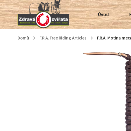
Úvod
Domů
/
F.R.A. Free Riding Articles
/
F.R.A. Motina me