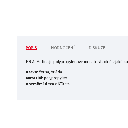
POPIS
HODNOCENÍ
DISKUZE
F.R.A. Motina je polypropylenové mecate vhodné v jakémuko
Barva:
černá, hnědá
Materiál:
polypropylen
Rozměr:
14 mm x 670 cm