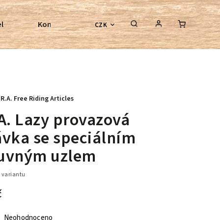
l
Kontroly bezkostrových sedel
Poradenství
CZK
.R.A. Free Riding Articles
A. Lazy provazová
ávka se speciálním
uvným uzlem
 variantu
č
Neohodnoceno