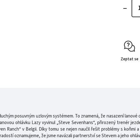
Zeptat se
dnoduchým posuvným uzlovým systémem. To znamená, že nasazení lanové o
anovou ohlávku Lazy vyvinul „Steve Sevenhans“, přirozený trenér jezde
en Ranch“ v Belgii. Díky tomu se nejen naučil řešit problémy s koňmi a 
 radostí oznamujeme, že jsme navázali partnerství se Stevem a jeho ohláv