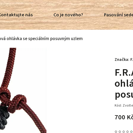
Kontaktujte nás
Co je nového?
Pasování sede
zová ohlávka se speciálním posuvným uzlem
Značka:
F
F.R.
ohl
pos
Kód:
Zvolte
700 K