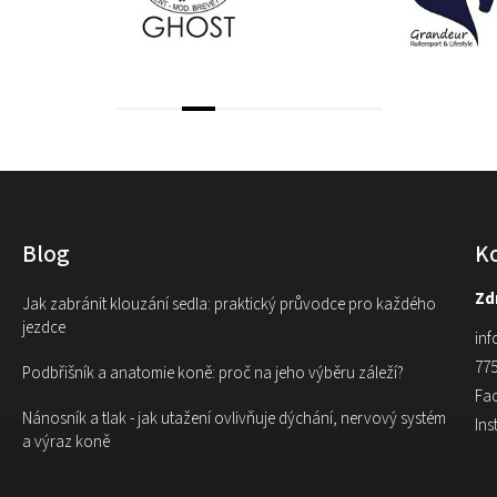
Blog
K
Zdr
Jak zabránit klouzání sedla: praktický průvodce pro každého
jezdce
inf
775
Podbřišník a anatomie koně: proč na jeho výběru záleží?
Fa
Nánosník a tlak - jak utažení ovlivňuje dýchání, nervový systém
In
a výraz koně