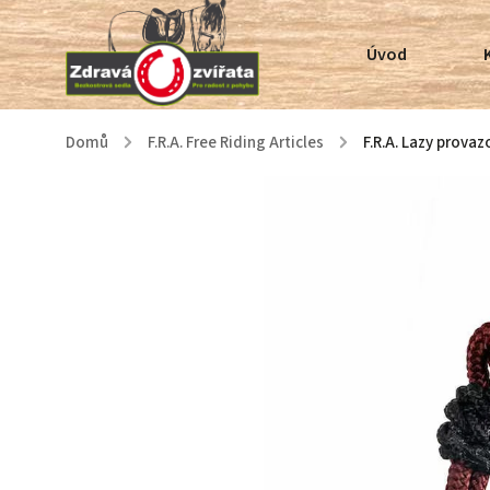
Úvod
Domů
/
F.R.A. Free Riding Articles
/
F.R.A. Lazy prova