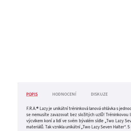
POPIS
HODNOCENÍ
DISKUZE
F.R.A.® Lazy je unikátní tréninková lanová ohlávka s je
se nemusíte zavazovat bez složitých uzlů! Tréninkovou l
výcvikem koní a lidí ve svém bývalém sídle „Two Lazy Sev
materiálů. Tak vznikla unikátní „Two Lazy Seven Halter“. S