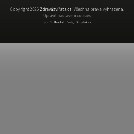
Copyright 2026
Zdravázvířata.cz
. Všechna práva vyhrazena.
Upravit nastavení cookies
Vytvořil
Shoptet
| Design
Shoptak.cz