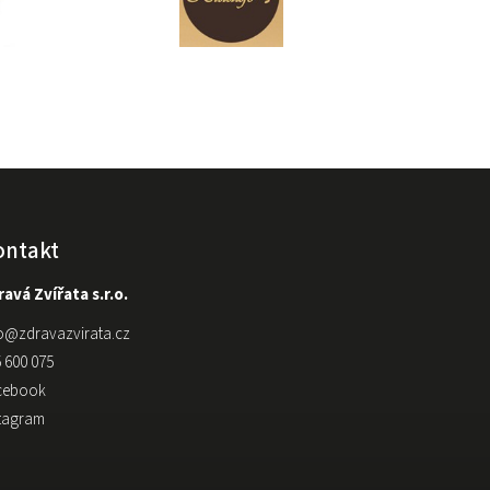
ontakt
avá Zvířata s.r.o.
o
@
zdravazvirata.cz
 600 075
cebook
stagram