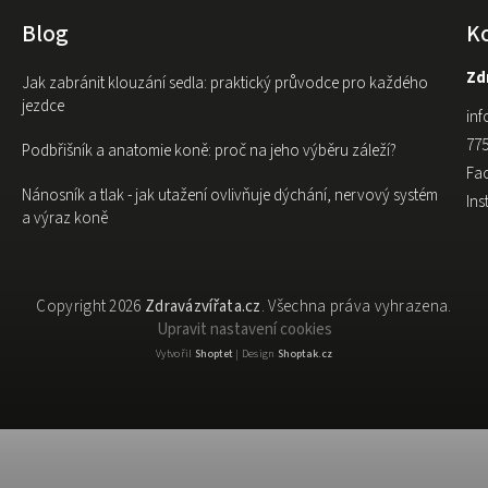
Blog
K
Zdr
Jak zabránit klouzání sedla: praktický průvodce pro každého
jezdce
inf
775
Podbřišník a anatomie koně: proč na jeho výběru záleží?
Fa
Nánosník a tlak - jak utažení ovlivňuje dýchání, nervový systém
In
a výraz koně
Copyright 2026
Zdravázvířata.cz
. Všechna práva vyhrazena.
Upravit nastavení cookies
Vytvořil
Shoptet
| Design
Shoptak.cz