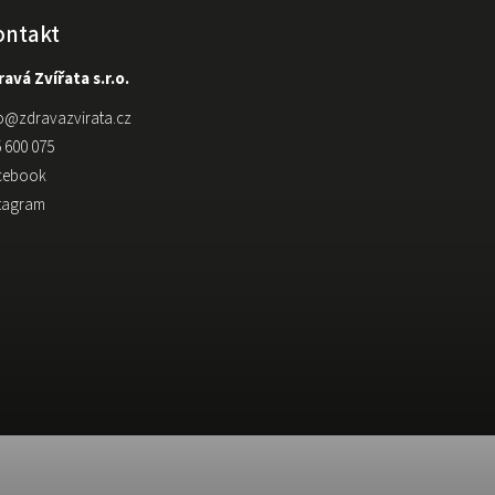
ontakt
avá Zvířata s.r.o.
o
@
zdravazvirata.cz
 600 075
cebook
stagram