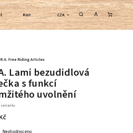
l
Kontroly bezkostrových sedel
Poradenství
CZK
.R.A. Free Riding Articles
.A. Lami bezudidlová
ečka s funkcí
mžitého uvolnění
 variantu
Kč
Neohodnoceno