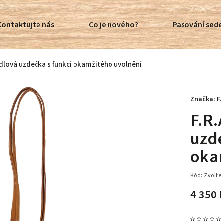
Kontaktujte nás
Co je nového?
Pasování sede
idlová uzdečka s funkcí okamžitého uvolnění
Značka:
F
F.R
uzd
oka
Kód:
Zvolte
4 350 