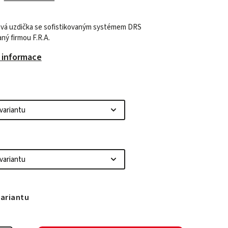
vá uzdička se sofistikovaným systémem DRS
ný firmou F.R.A.
í informace
variantu