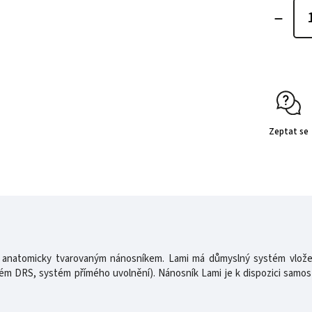
Zeptat se
a anatomicky tvarovaným nánosníkem. Lami má důmyslný systém vložen
m DRS, systém přímého uvolnění). Nánosník Lami je k dispozici samosta