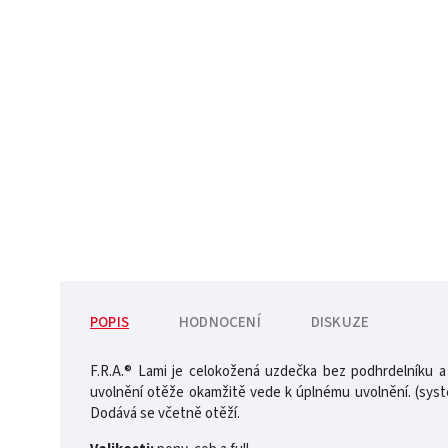
POPIS
HODNOCENÍ
DISKUZE
F.R.A.® Lami je celokožená uzdečka bez podhrdelníku 
uvolnění otěže okamžitě vede k úplnému uvolnění. (systé
Dodává se včetně otěží.