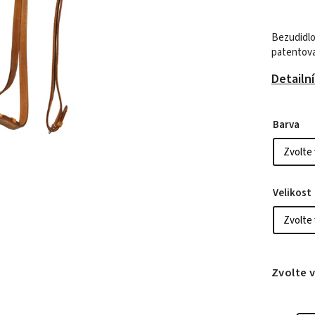
Bezudidlo
patentova
Detailn
Barva
Velikost
Zvolte 