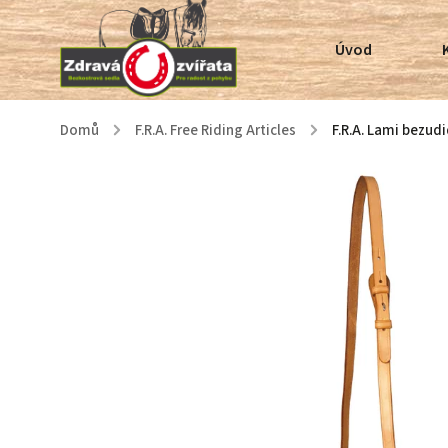
Úvod
Domů
/
F.R.A. Free Riding Articles
/
F.R.A. Lami bezud