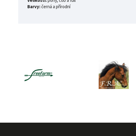
Velikosti:
pony, cob a full
Barvy:
černá a přírodní