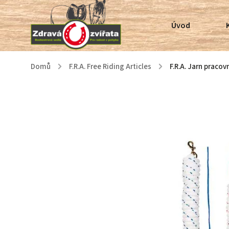
Úvod
Domů
/
F.R.A. Free Riding Articles
/
F.R.A. Jarn pracov