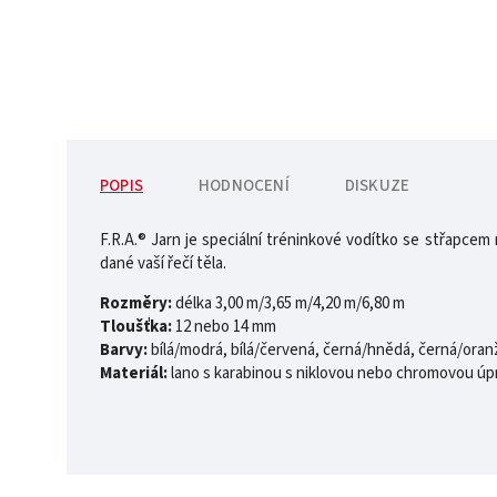
POPIS
HODNOCENÍ
DISKUZE
F.R.A.® Jarn je speciální tréninkové vodítko se střapcem
dané vaší řečí těla.
Rozměry:
délka 3,00 m/3,65 m/4,20 m/6,80 m
Tloušťka:
12 nebo 14 mm
Barvy:
bílá/modrá, bílá/červená, černá/hnědá, černá/ora
Materiál:
lano s karabinou s niklovou nebo chromovou úp