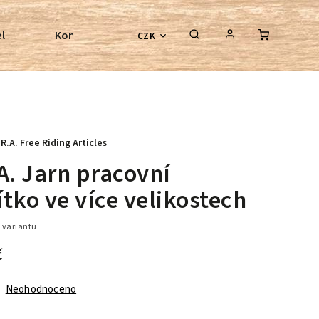
l
Kontroly bezkostrových sedel
Poradenství
CZK
.R.A. Free Riding Articles
A. Jarn pracovní
tko ve více velikostech
 variantu
č
Neohodnoceno