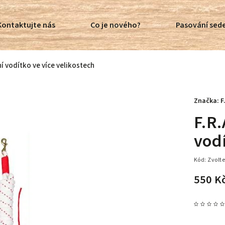
Kontaktujte nás
Co je nového?
Pasování sede
ní vodítko ve více velikostech
Značka:
F
F.R.
vodí
Kód:
Zvolte
550 K