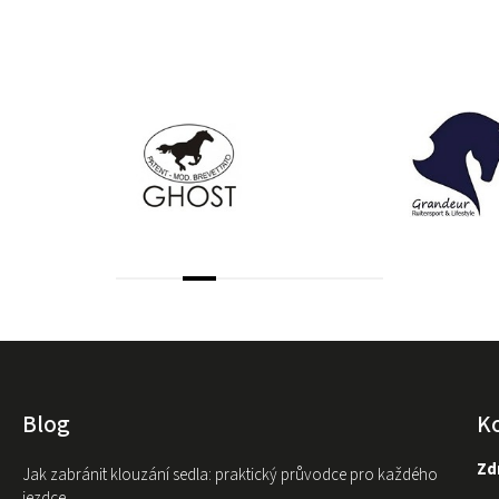
Blog
K
Zdr
Jak zabránit klouzání sedla: praktický průvodce pro každého
jezdce