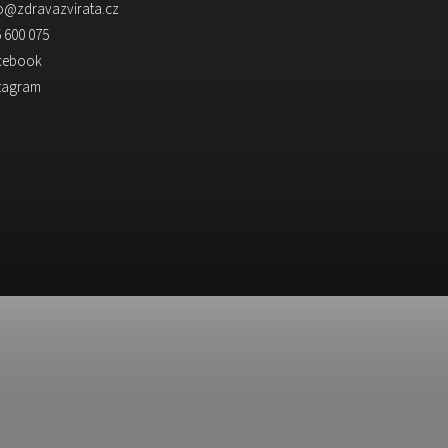
o
@
zdravazvirata.cz
 600 075
cebook
stagram