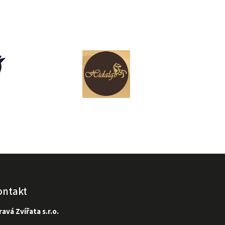
ontakt
avá Zvířata s.r.o.