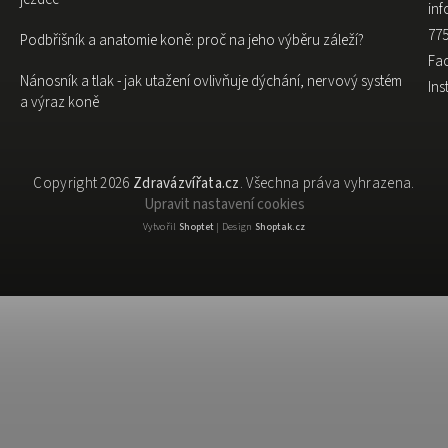
inf
775
Podbřišník a anatomie koně: proč na jeho výběru záleží?
Fa
Nánosník a tlak - jak utažení ovlivňuje dýchání, nervový systém
In
a výraz koně
Copyright 2026
Zdravázvířata.cz
. Všechna práva vyhrazena.
Upravit nastavení cookies
Vytvořil
Shoptet
| Design
Shoptak.cz