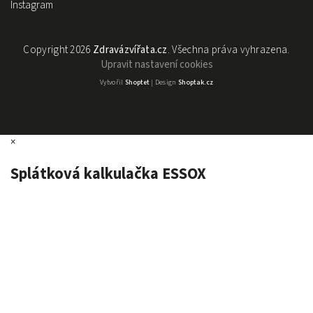
Instagram
Copyright 2026
Zdravázvířata.cz
. Všechna práva vyhrazena.
Upravit nastavení cookies
Vytvořil
Shoptet
| Design
Shoptak.cz
×
Splátková kalkulačka ESSOX