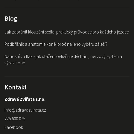
Blog
Jak zabránit klouzání sedla: praktický průvodce pro každého jezdce
Podbřišník a anatomie koně: proč na jeho výběru záleží?
Nánosník a tlak - jak utažení ovlivňuje dýchání, nervový systém a
výraz koně
Kontakt
Zdravá Zvířata s.r.o.
info
@
zdravazvirata.cz
775 600 075
Facebook