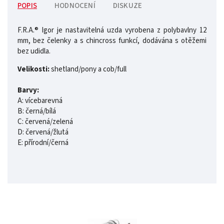
POPIS
HODNOCENÍ
DISKUZE
F.R.A.® Igor je nastavitelná uzda vyrobena z polybavlny 12
mm, bez čelenky a s chincross funkcí, dodávána s otěžemi
bez udidla.
Velikosti:
shetland/pony a cob/full
Barvy:
A: vícebarevná
B: černá/bílá
C: červená/zelená
D: červená/žlutá
E: přírodní/černá