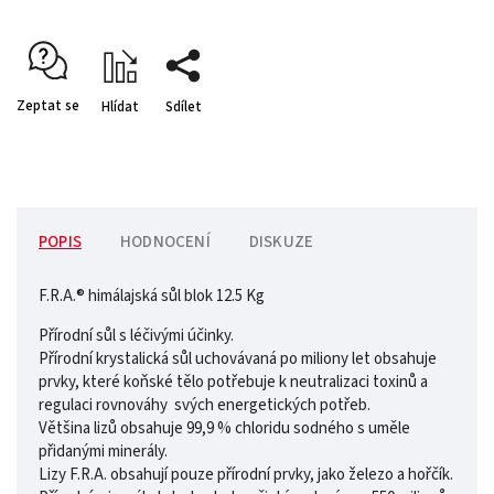
Zeptat se
Hlídat
Sdílet
POPIS
HODNOCENÍ
DISKUZE
F.R.A.® himálajská sůl blok 12.5 Kg
Přírodní sůl s léčivými účinky.
Přírodní krystalická sůl uchovávaná po miliony let obsahuje
prvky, které koňské tělo potřebuje k neutralizaci toxinů a
regulaci rovnováhy svých energetických potřeb.
Většina lizů obsahuje 99,9 % chloridu sodného s uměle
přidanými minerály.
Lizy F.R.A. obsahují pouze přírodní prvky, jako železo a hořčík.