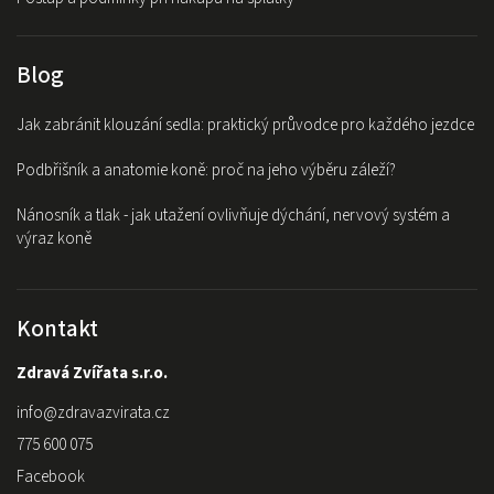
Blog
Jak zabránit klouzání sedla: praktický průvodce pro každého jezdce
Podbřišník a anatomie koně: proč na jeho výběru záleží?
Nánosník a tlak - jak utažení ovlivňuje dýchání, nervový systém a
výraz koně
Kontakt
Zdravá Zvířata s.r.o.
info
@
zdravazvirata.cz
775 600 075
Facebook