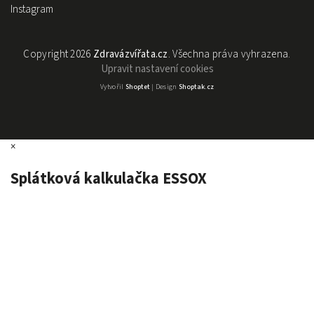
Instagram
Copyright 2026
Zdravázvířata.cz
. Všechna práva vyhrazena.
Upravit nastavení cookies
Vytvořil
Shoptet
| Design
Shoptak.cz
×
Splátková kalkulačka ESSOX