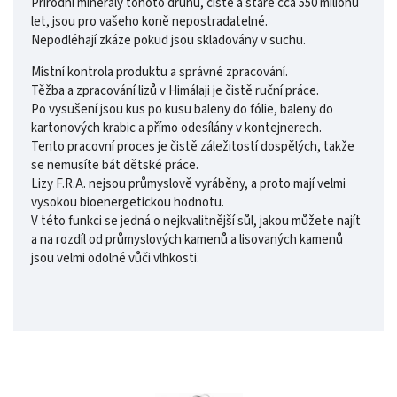
Přírodní minerály tohoto druhu, čisté a staré cca 550 milionů
let, jsou pro vašeho koně nepostradatelné.
Nepodléhají zkáze pokud jsou skladovány v suchu.
Místní kontrola produktu a správné zpracování.
Těžba a zpracování lizů v Himálaji je čistě ruční práce.
Po vysušení jsou kus po kusu baleny do fólie, baleny do
kartonových krabic a přímo odesílány v kontejnerech.
Tento pracovní proces je čistě záležitostí dospělých, takže
se nemusíte bát dětské práce.
Lizy F.R.A. nejsou průmyslově vyráběny, a proto mají velmi
vysokou bioenergetickou hodnotu.
V této funkci se jedná o nejkvalitnější sůl, jakou můžete najít
a na rozdíl od průmyslových kamenů a lisovaných kamenů
jsou velmi odolné vůči vlhkosti.