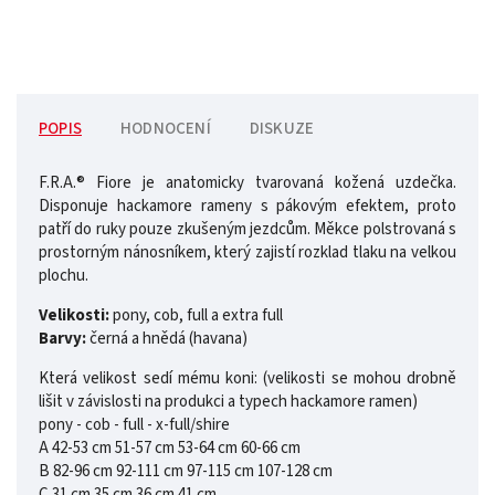
POPIS
HODNOCENÍ
DISKUZE
F.R.A.® Fiore je anatomicky tvarovaná kožená uzdečka.
Disponuje hackamore rameny s pákovým efektem, proto
patří do ruky pouze zkušeným jezdcům. Měkce polstrovaná s
prostorným nánosníkem, který zajistí rozklad tlaku na velkou
plochu.
Velikosti:
pony, cob, full a extra full
Barvy:
černá a hnědá (havana)
Která velikost sedí mému koni: (velikosti se mohou drobně
lišit v závislosti na produkci a typech hackamore ramen)
pony - cob - full - x-full/shire
A 42-53 cm 51-57 cm 53-64 cm 60-66 cm
B 82-96 cm 92-111 cm 97-115 cm 107-128 cm
C 31 cm 35 cm 36 cm 41 cm