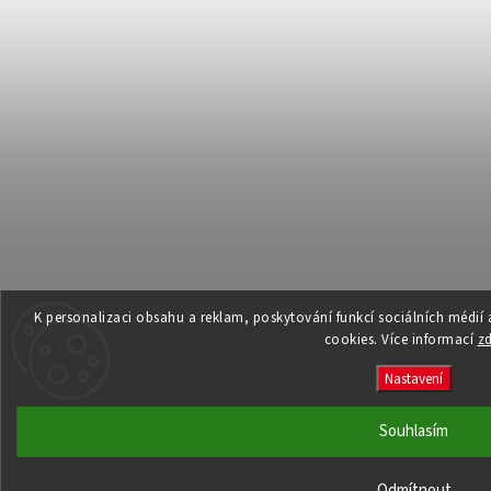
K personalizaci obsahu a reklam, poskytování funkcí sociálních médií
cookies. Více informací
z
Nastavení
Souhlasím
Odmítnout