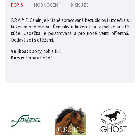
POPIS
HODNOCENÍ
DISKUZE
F.R.A.® El Camin je krásně zpracovaná bezudidlová uzdečka s
křížením pod hlavou. Řemínky u křížení jsou z měkké kulaté
kůže. Uzdečka je polstrovaná a pro koně velmi příjemná.
Dodává se i s otěžemi.
Velikosti:
pony, cob a full
Barvy:
černá a hnědá