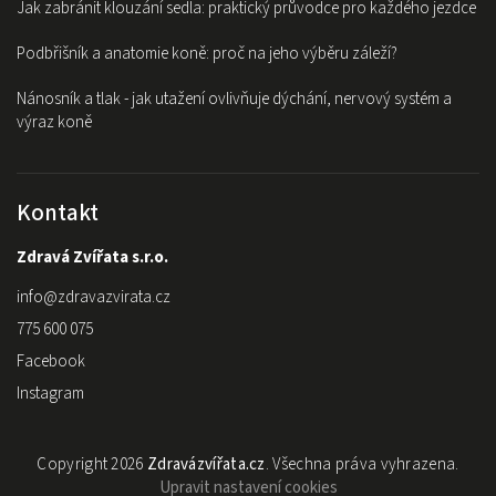
Jak zabránit klouzání sedla: praktický průvodce pro každého jezdce
Podbřišník a anatomie koně: proč na jeho výběru záleží?
Nánosník a tlak - jak utažení ovlivňuje dýchání, nervový systém a
výraz koně
Kontakt
Zdravá Zvířata s.r.o.
info
@
zdravazvirata.cz
775 600 075
Facebook
Instagram
Copyright 2026
Zdravázvířata.cz
. Všechna práva vyhrazena.
Upravit nastavení cookies