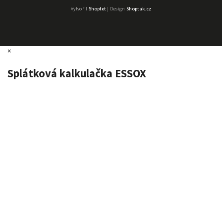
Vytvořil
Shoptet
| Design
Shoptak.cz
×
Splátková kalkulačka ESSOX