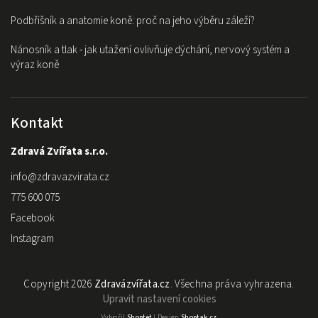
Podbřišník a anatomie koně: proč na jeho výběru záleží?
Nánosník a tlak - jak utažení ovlivňuje dýchání, nervový systém a
výraz koně
Kontakt
Zdravá Zvířata s.r.o.
info
@
zdravazvirata.cz
775 600 075
Facebook
Instagram
Copyright 2026
Zdravázvířata.cz
. Všechna práva vyhrazena.
Upravit nastavení cookies
Vytvořil
Shoptet
| Design
Shoptak.cz