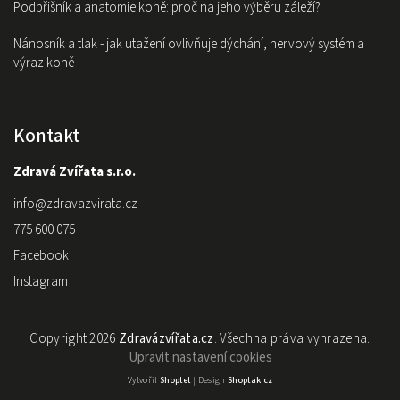
Podbřišník a anatomie koně: proč na jeho výběru záleží?
Nánosník a tlak - jak utažení ovlivňuje dýchání, nervový systém a
výraz koně
Kontakt
Zdravá Zvířata s.r.o.
info
@
zdravazvirata.cz
775 600 075
Facebook
Instagram
Copyright 2026
Zdravázvířata.cz
. Všechna práva vyhrazena.
Upravit nastavení cookies
Vytvořil
Shoptet
| Design
Shoptak.cz