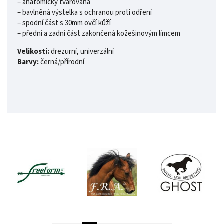
– anatomicky tvarovaná
– bavlněná výstelka s ochranou proti odření
– spodní část s 30mm ovčí kůží
– přední a zadní část zakončená kožešinovým límcem
Velikosti:
drezurní, univerzální
Barvy:
černá/přírodní