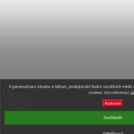
K personalizaci obsahu a reklam, poskytování funkcí sociálních médií
cookies. Více informací
z
Nastavení
Souhlasím
Odmítnout