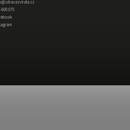
o
@
zdravazvirata.cz
 600 075
cebook
stagram