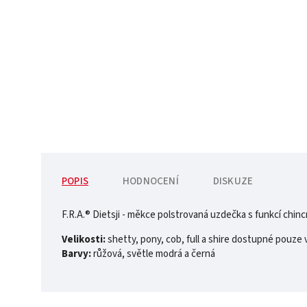
POPIS
HODNOCENÍ
DISKUZE
F.R.A.® Dietsji - měkce polstrovaná uzdečka s funkcí chinc
Velikosti:
shetty, pony, cob, full a shire dostupné pouze
Barvy:
růžová, světle modrá a černá