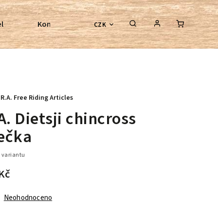
l
Kontroly bezkostrových sedel
Poradenství
CZK
.R.A. Free Riding Articles
A. Dietsji chincross
ečka
 variantu
Kč
Neohodnoceno