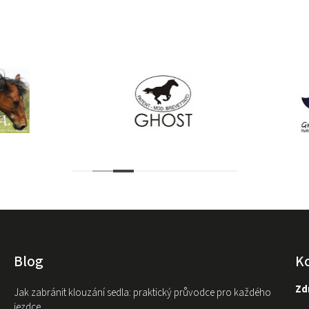
Blog
K
Zdr
Jak zabránit klouzání sedla: praktický průvodce pro každého
jezdce