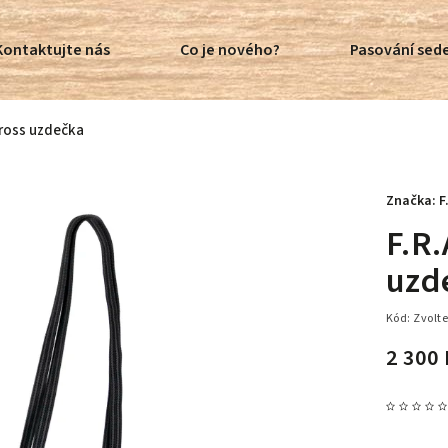
Kontaktujte nás
Co je nového?
Pasování sede
ncross uzdečka
Značka:
F
F.R.
uzd
Kód:
Zvolte
2 300 