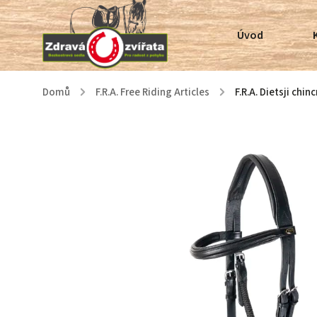
Úvod
Domů
/
F.R.A. Free Riding Articles
/
F.R.A. Dietsji chi