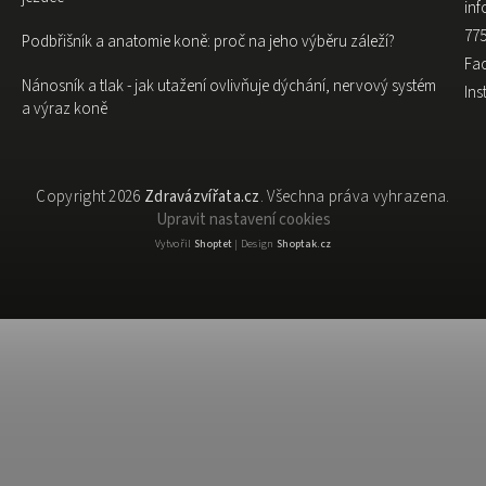
inf
775
Podbřišník a anatomie koně: proč na jeho výběru záleží?
Fa
Nánosník a tlak - jak utažení ovlivňuje dýchání, nervový systém
In
a výraz koně
Copyright 2026
Zdravázvířata.cz
. Všechna práva vyhrazena.
Upravit nastavení cookies
Vytvořil
Shoptet
| Design
Shoptak.cz