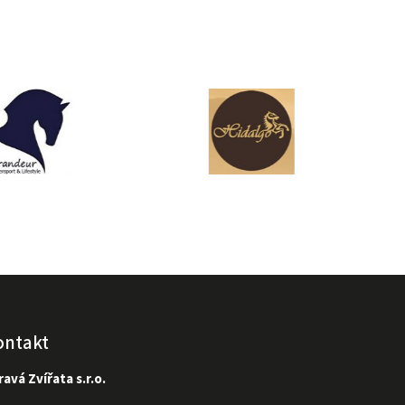
ontakt
avá Zvířata s.r.o.