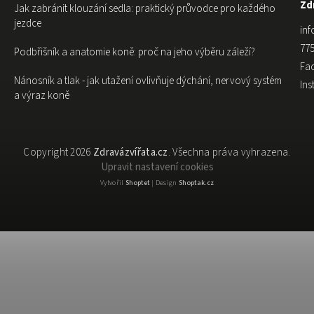
Zdr
Jak zabránit klouzání sedla: praktický průvodce pro každého
jezdce
inf
775
Podbřišník a anatomie koně: proč na jeho výběru záleží?
Fa
Nánosník a tlak - jak utažení ovlivňuje dýchání, nervový systém
In
a výraz koně
Copyright 2026
Zdravázvířata.cz
. Všechna práva vyhrazena.
Upravit nastavení cookies
Vytvořil
Shoptet
| Design
Shoptak.cz