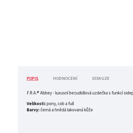
POPIS
HODNOCENÍ
DISKUZE
F.R.A.® Abbey - luxusní bezudidlová uzdečka s funkcí sidep
Velikosti:
pony, cob a full
Barvy:
černá a hnědá lakovaná kůže