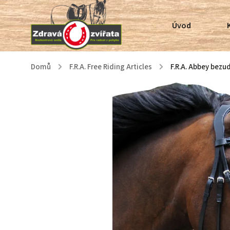
Úvod
Domů
/
F.R.A. Free Riding Articles
/
F.R.A. Abbey bezu