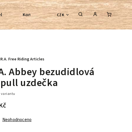
l
Kontroly bezkostrových sedel
Poradenství
CZK
.R.A. Free Riding Articles
.A. Abbey bezudidlová
epull uzdečka
 variantu
Kč
Neohodnoceno