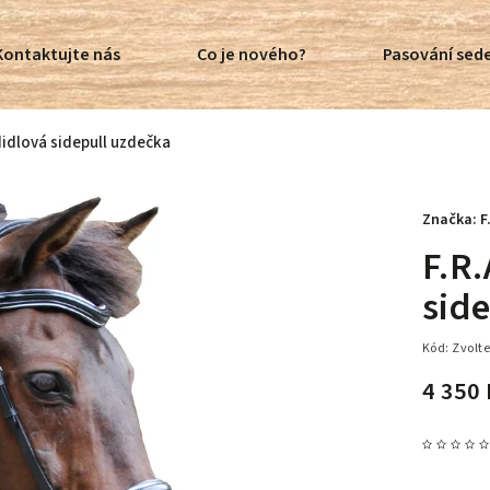
Kontaktujte nás
Co je nového?
Pasování sede
didlová sidepull uzdečka
Značka:
F
F.R
sid
Kód:
Zvolte
4 350 