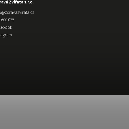
avá Zvířata s.r.o.
o
@
zdravazvirata.cz
 600 075
cebook
stagram