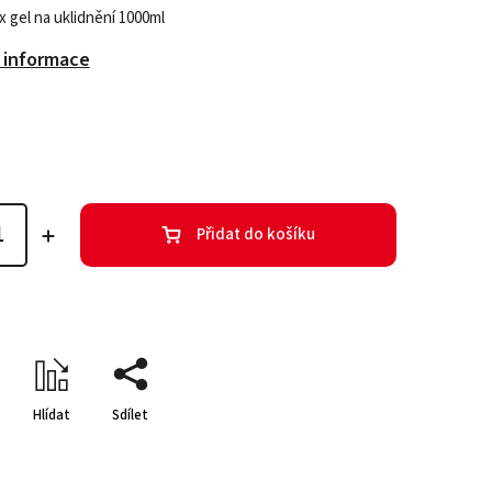
ax gel na uklidnění 1000ml
í informace
Přidat do košíku
Hlídat
Sdílet