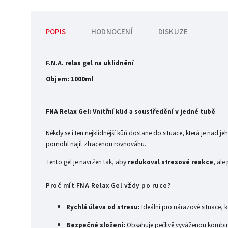
POPIS
HODNOCENÍ
DISKUZE
F.N.A. relax gel na uklidnění
Objem:
1000ml
FNA Relax Gel: Vnitřní klid a soustředění v jedné tubě
Někdy se i ten nejklidnější kůň dostane do situace, která je nad j
pomohl najít ztracenou rovnováhu.
Tento gel je navržen tak, aby
redukoval stresové reakce
, ale
Proč mít FNA Relax Gel vždy po ruce?
Rychlá úleva od stresu:
Ideální pro nárazové situace, 
Bezpečné složení:
Obsahuje pečlivě vyváženou kombinac