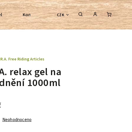
l
Kontroly bezkostrových sedel
Poradenství
CZK
.R.A. Free Riding Articles
A. relax gel na
idnění 1000ml
č
Neohodnoceno