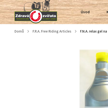
Úvod
Domů
/
F.R.A. Free Riding Articles
/
F.N.A. relax gel n