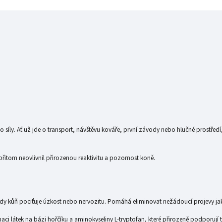
eho síly. Ať už jde o transport, návštěvu kováře, první závody nebo hlučné prostředí
 přitom neovlivnil přirozenou reaktivitu a pozornost koně.
kdy kůň pociťuje úzkost nebo nervozitu. Pomáhá eliminovat nežádoucí projevy jak
i látek na bázi hořčíku a aminokyseliny L-tryptofan, které přirozeně podporují 