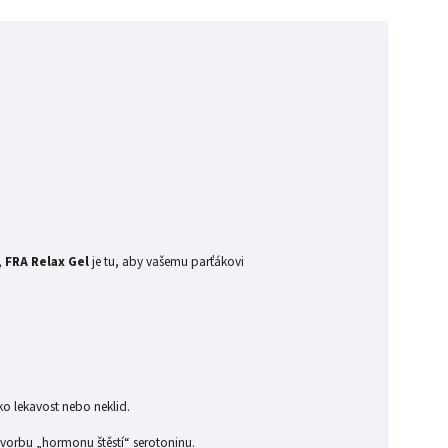
,
FRA Relax Gel
je tu, aby vašemu parťákovi
o lekavost nebo neklid.
tvorbu „hormonu štěstí“ serotoninu.