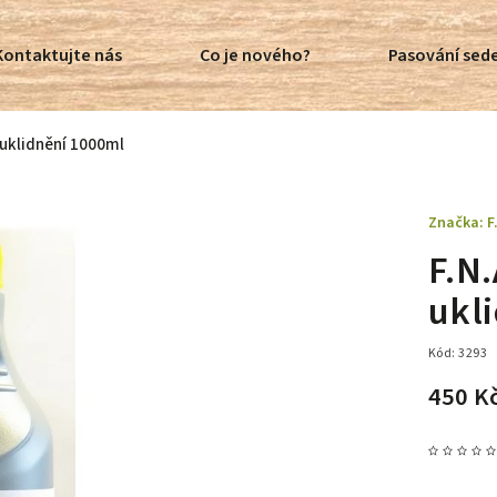
Kontaktujte nás
Co je nového?
Pasování sede
a uklidnění 1000ml
Značka:
F
F.N.
ukl
Kód:
3293
450 K