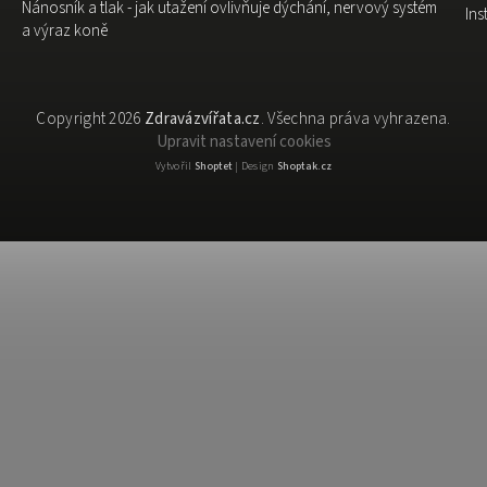
Nánosník a tlak - jak utažení ovlivňuje dýchání, nervový systém
In
a výraz koně
Copyright 2026
Zdravázvířata.cz
. Všechna práva vyhrazena.
Upravit nastavení cookies
Vytvořil
Shoptet
| Design
Shoptak.cz