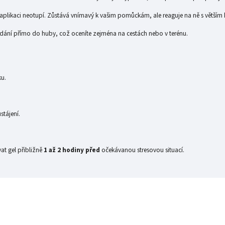
aplikaci neotupí. Zůstává vnímavý k vašim pomůckám, ale reaguje na ně s větším
ání přímo do huby, což oceníte zejména na cestách nebo v terénu.
ku.
tájení.
t gel přibližně
1 až 2 hodiny před
očekávanou stresovou situací.