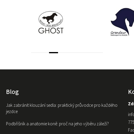
Blog
K
Zdr
Jak zabránit klouzání sedla: praktický průvodce pro každého
jezdce
inf
775
Podbřišník a anatomie koně: proč na jeho výběru záleží?
Fa