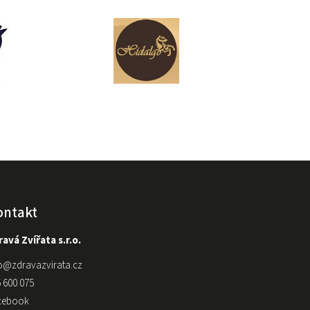
ontakt
avá Zvířata s.r.o.
o
@
zdravazvirata.cz
 600 075
cebook