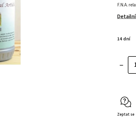
F.N.A. rel
Detailn
14 dní
Zeptat se