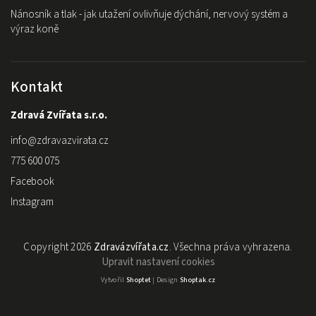
Nánosník a tlak - jak utažení ovlivňuje dýchání, nervový systém a
výraz koně
Kontakt
Zdravá Zvířata s.r.o.
info
@
zdravazvirata.cz
775 600 075
Facebook
Instagram
Copyright 2026
Zdravázvířata.cz
. Všechna práva vyhrazena.
Upravit nastavení cookies
Vytvořil
Shoptet
| Design
Shoptak.cz