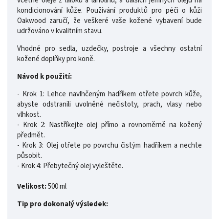
včetně oleje z laloku a lanolinu, a dalších jemných olejů na
kondicionování kůže. Používání produktů pro péči o kůži
Oakwood zaručí, že veškeré vaše kožené vybavení bude
udržováno v kvalitním stavu.
Vhodné pro sedla, uzdečky, postroje a všechny ostatní
kožené doplňky pro koně.
Návod k použití:
- Krok 1: Lehce navlhčeným hadříkem otřete povrch kůže,
abyste odstranili uvolněné nečistoty, prach, vlasy nebo
vlhkost.
- Krok 2: Nastříkejte olej přímo a rovnoměrně na kožený
předmět.
- Krok 3: Olej otřete po povrchu čistým hadříkem a nechte
působit.
- Krok 4: Přebytečný olej vyleštěte.
Velikost:
500 ml
Tip pro dokonalý výsledek: