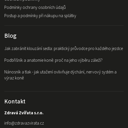
Podmínky ochrany osobních údajů
Postup a podmínky při nákupu na splátky
Blog
Jak zabránit klouzání sedla: praktický průvodce pro každého jezdce
Podbřišník a anatomie koně: proč na jeho výběru záleží?
Nánosník a tlak - jak utažení ovlivňuje dýchání, nervový systém a
výraz koně
Kontakt
Zdravá Zvířata s.r.o.
info
@
zdravazvirata.cz