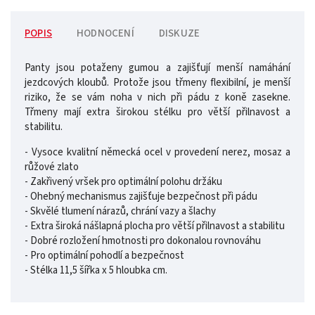
POPIS
HODNOCENÍ
DISKUZE
Panty jsou potaženy gumou a zajišťují menší namáhání
jezdcových kloubů. Protože jsou třmeny flexibilní, je menší
riziko, že se vám noha v nich při pádu z koně zasekne.
Třmeny mají extra širokou stélku pro větší přilnavost a
stabilitu.
- Vysoce kvalitní německá ocel v provedení nerez, mosaz a
růžové zlato
- Zakřivený vršek pro optimální polohu držáku
- Ohebný mechanismus zajišťuje bezpečnost při pádu
- Skvělé tlumení nárazů, chrání vazy a šlachy
- Extra široká nášlapná plocha pro větší přilnavost a stabilitu
- Dobré rozložení hmotnosti pro dokonalou rovnováhu
- Pro optimální pohodlí a bezpečnost
- Stélka 11,5 šířka x 5 hloubka cm.