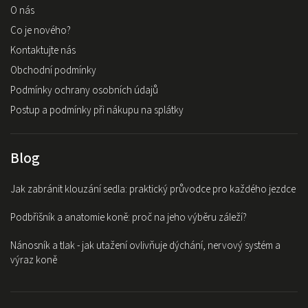
O nás
Co je nového?
Kontaktujte nás
Obchodní podmínky
Podmínky ochrany osobních údajů
Postup a podmínky při nákupu na splátky
Blog
Jak zabránit klouzání sedla: praktický průvodce pro každého jezdce
Podbřišník a anatomie koně: proč na jeho výběru záleží?
Nánosník a tlak - jak utažení ovlivňuje dýchání, nervový systém a
výraz koně