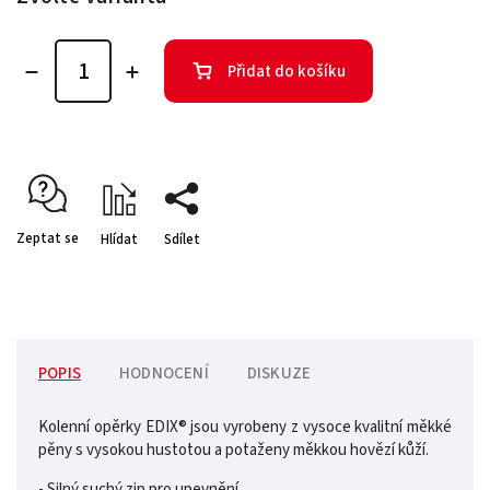
Přidat do košíku
Zeptat se
Hlídat
Sdílet
POPIS
HODNOCENÍ
DISKUZE
Kolenní opěrky EDIX® jsou vyrobeny z vysoce kvalitní měkké
pěny s vysokou hustotou a potaženy měkkou hovězí kůží.
- Silný suchý zip pro upevnění