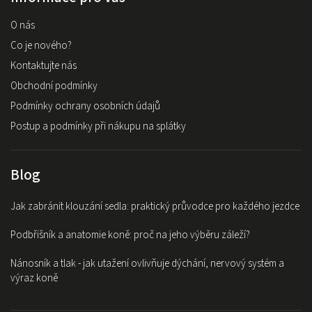
O nás
Co je nového?
Kontaktujte nás
Obchodní podmínky
Podmínky ochrany osobních údajů
Postup a podmínky při nákupu na splátky
Blog
Jak zabránit klouzání sedla: praktický průvodce pro každého jezdce
Podbřišník a anatomie koně: proč na jeho výběru záleží?
Nánosník a tlak - jak utažení ovlivňuje dýchání, nervový systém a
výraz koně