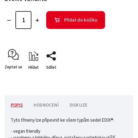
Přidat do košíku
Zeptat se
Hlídat
Sdílet
POPIS
HODNOCENÍ
DISKUZE
Tyto třmeny lze připevnit ke všem typům sedel EDIX®.
- vegan friendly
- vyrobeny z lehkého dřeva, potaženy syntetickou kůží