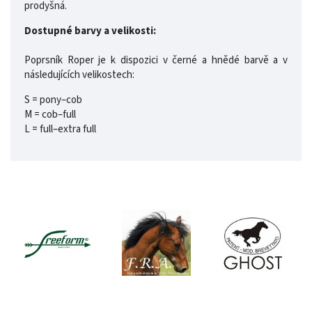
prodyšná.
Dostupné barvy a velikosti:
Poprsník Roper je k dispozici v černé a hnědé barvě a v
následujících velikostech:
S = pony–cob
M = cob–full
L = full–extra full