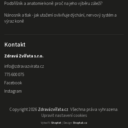
Podbřišník a anatomie koně: proč na jeho výběru záleží?
Nánosník a tlak - jak utažení ovlivňuje dýchání, nervový systém a
výraz koně
Kontakt
Zdravá Zvířata s.r.o.
info
@
zdravazvirata.cz
775 600 075
Facebook
Instagram
Copyright 2026
Zdravázvířata.cz
. Všechna práva vyhrazena.
Upravit nastavení cookies
Vytvořil
Shoptet
| Design
Shoptak.cz