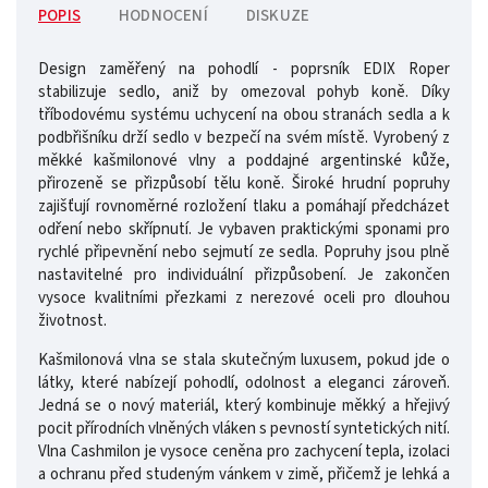
POPIS
HODNOCENÍ
DISKUZE
Design zaměřený na pohodlí - poprsník EDIX Roper
stabilizuje sedlo, aniž by omezoval pohyb koně. Díky
tříbodovému systému uchycení na obou stranách sedla a k
podbřišníku drží sedlo v bezpečí na svém místě. Vyrobený z
měkké kašmilonové vlny a poddajné argentinské kůže,
přirozeně se přizpůsobí tělu koně. Široké hrudní popruhy
zajišťují rovnoměrné rozložení tlaku a pomáhají předcházet
odření nebo skřípnutí. Je vybaven praktickými sponami pro
rychlé připevnění nebo sejmutí ze sedla. Popruhy jsou plně
nastavitelné pro individuální přizpůsobení. Je zakončen
vysoce kvalitními přezkami z nerezové oceli pro dlouhou
životnost.
Kašmilonová vlna se stala skutečným luxusem, pokud jde o
látky, které nabízejí pohodlí, odolnost a eleganci zároveň.
Jedná se o nový materiál, který kombinuje měkký a hřejivý
pocit přírodních vlněných vláken s pevností syntetických nití.
Vlna Cashmilon je vysoce ceněna pro zachycení tepla, izolaci
a ochranu před studeným vánkem v zimě, přičemž je lehká a