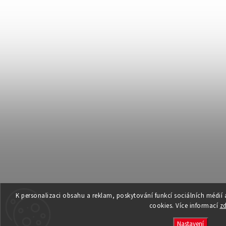
K personalizaci obsahu a reklam, poskytování funkcí sociálních médií
cookies. Více informací
z
Nastavení