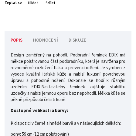
Zeptat se
Hlídat
Sdílet
POPIS
HODNOCENÍ
DISKUZE
Design zaměřený na pohodlí. Podbradní řemínek EDIX má
měkce polstrovanou část podbradníku, která je navržena pro
rovnoměrné rozložení tlaku a prevenci odření. Je vyroben z
vysoce kvalitní italské kůže a nabízí luxusní povrchovou
úpravu a pohodlné nošení. Dokonale se hodí k různým
uzděním EDIX.Nastavitelný řemínek zajišťuje stabilitu
uzdečky a nabízí jemnou oporu bez nepohodlí. Měkká kůže se
pěkně přizpůsobí čelisti koně.
Dostupné velikosti a barvy:
K dispozici v černé a hnědé barvě a v následujících délkách:
pony: 59 cm (12 cm polstrování)