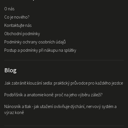
O nás
Co je nového?
Kontaktujte nás
Obchodní podmínky
Podmínky ochrany osobních údajů
Postup a podmínky při nákupu na splátky
Blog
Jak zabránit klouzání sedla: praktický průvodce pro každého jezdce
Podbřišník a anatomie koně: proč na jeho výběru záleží?
Nánosník a tlak - jak utažení ovlivňuje dýchání, nervový systém a
výraz koně