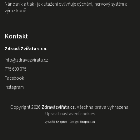
Nánosník a tlak - jak utažení ovlivňuje dýchání, nervový systém a
výraz koně
Kontakt
Zdravá Zvířata s.r.o.
info
@
zdravazvirata.cz
775 600 075
Facebook
Instagram
Copyright 2026
Zdravázvířata.cz
. Všechna práva vyhrazena.
Upravit nastavení cookies
Vytvořil
Shoptet
| Design
Shoptak.cz