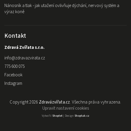
Nánosník a tlak - jak utažení ovlivňuje dýchání, nervový systém a
výraz koně
Kontakt
Zdravá Zvířata s.r.o.
info
@
zdravazvirata.cz
775 600 075
Facebook
Instagram
Copyright 2026
Zdravázvířata.cz
. Všechna práva vyhrazena.
Upravit nastavení cookies
Vytvořil
Shoptet
| Design
Shoptak.cz