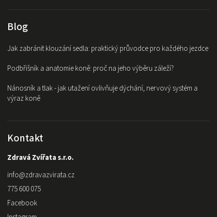
Blog
Jak zabránit klouzání sedla: praktický průvodce pro každého jezdce
Podbřišník a anatomie koně: proč na jeho výběru záleží?
Nánosník a tlak - jak utažení ovlivňuje dýchání, nervový systém a
výraz koně
Kontakt
Zdravá Zvířata s.r.o.
info
@
zdravazvirata.cz
775 600 075
Facebook