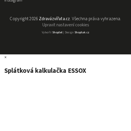
Instagram
Copyright 2026
Zdravázvířata.cz
. Všechna práva vyhrazena.
Upravit nastavení cookies
Vytvořil
Shoptet
| Design
Shoptak.cz
×
Splátková kalkulačka ESSOX