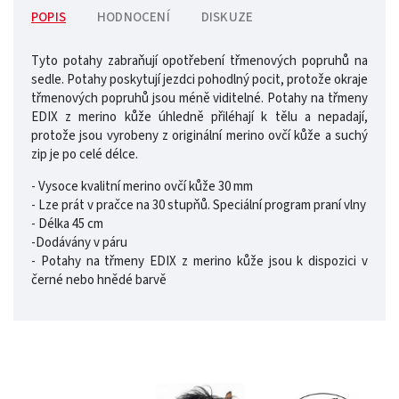
POPIS
HODNOCENÍ
DISKUZE
Tyto potahy zabraňují opotřebení třmenových popruhů na
sedle. Potahy poskytují jezdci pohodlný pocit, protože okraje
třmenových popruhů jsou méně viditelné. Potahy na třmeny
EDIX z merino kůže úhledně přiléhají k tělu a nepadají,
protože jsou vyrobeny z originální merino ovčí kůže a suchý
zip je po celé délce.
- Vysoce kvalitní merino ovčí kůže 30 mm
- Lze prát v pračce na 30 stupňů. Speciální program praní vlny
- Délka 45 cm
-Dodávány v páru
- Potahy na třmeny EDIX z merino kůže jsou k dispozici v
černé nebo hnědé barvě