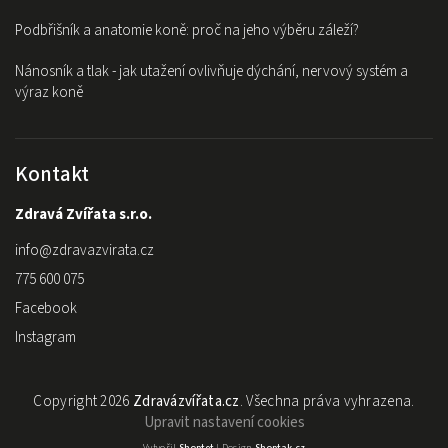
Podbřišník a anatomie koně: proč na jeho výběru záleží?
Nánosník a tlak - jak utažení ovlivňuje dýchání, nervový systém a
výraz koně
Kontakt
Zdravá Zvířata s.r.o.
info
@
zdravazvirata.cz
775 600 075
Facebook
Instagram
Copyright 2026
Zdravázvířata.cz
. Všechna práva vyhrazena.
Upravit nastavení cookies