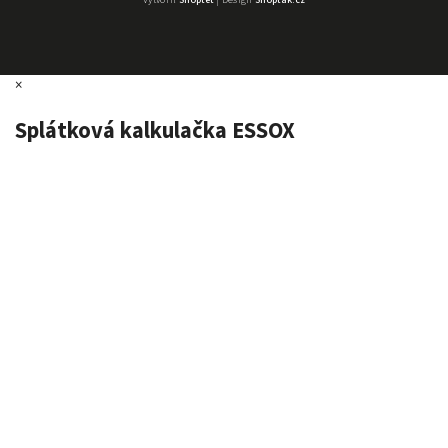
Vytvořil
Shoptet
| Design
Shoptak.cz
×
Splátková kalkulačka ESSOX