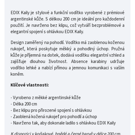
EDIX Kaily je stylové a funkční vodítko vyrobené z prémiové
argentinské kůže. S délkou 200 cm je ideální pro každodenní
použití. Je navrženo bez klipu, což vytváří bezproblémové a
elegantní spojení s ohlávkou EDIX Kaily.
Design zaměřený na pohodlí. Vodítko má zaoblenou koženou
rukojeť, která poskytuje měkký a pohodlný úchop. Pružná
kůže je příjemná na dotek, dodává vodítku elegantní vzhled a
zajišťuje dlouhou životnost. Absence karabiny udržuje
vodítko lehké a nabízí přímou a jemnou komunikaci s vaším
koněm.
Klíčové vlastnosti:
- Vyrobeno z měkké argentinské kůže
- Délka 200 cm
- Bez klipu pro přirozené spojení s ohlávkou
- Zaoblená kožená rukojeť pro pohodlí a úchop
- Navrženo tak, aby dokonale ladilo s ohlávkou EDIX Kaily
K dispozici v koňakové, hnědé a černé barvě v délce 200 cm.