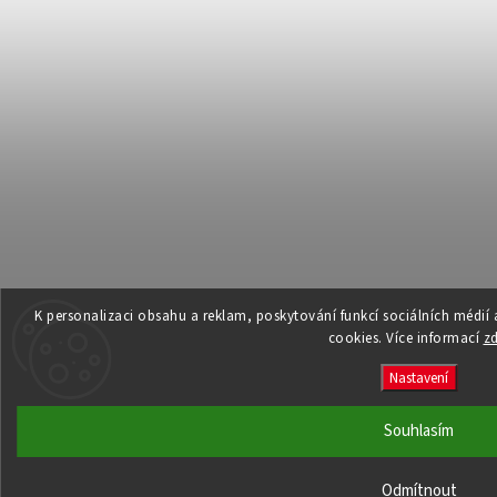
K personalizaci obsahu a reklam, poskytování funkcí sociálních médií
cookies. Více informací
z
Nastavení
Souhlasím
Odmítnout