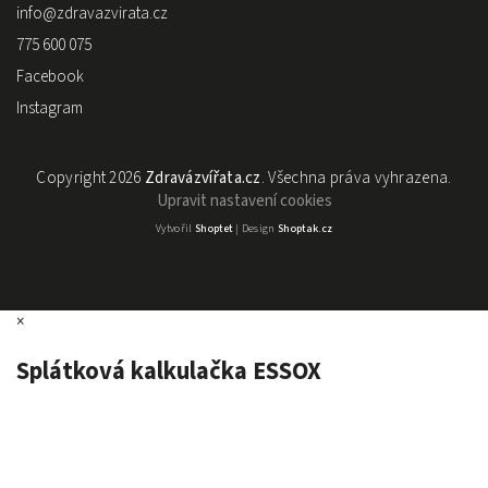
info
@
zdravazvirata.cz
775 600 075
Facebook
Instagram
Copyright 2026
Zdravázvířata.cz
. Všechna práva vyhrazena.
Upravit nastavení cookies
Vytvořil
Shoptet
| Design
Shoptak.cz
×
Splátková kalkulačka ESSOX