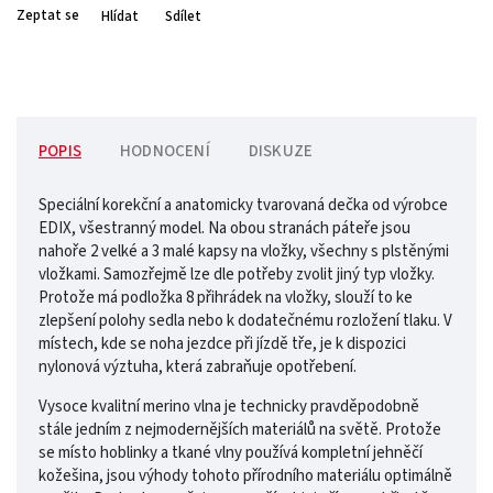
Zeptat se
Hlídat
Sdílet
POPIS
HODNOCENÍ
DISKUZE
Speciální korekční a anatomicky tvarovaná dečka od výrobce
EDIX, všestranný model. Na obou stranách páteře jsou
nahoře 2 velké a 3 malé kapsy na vložky, všechny s plstěnými
vložkami. Samozřejmě lze dle potřeby zvolit jiný typ vložky.
Protože má podložka 8 přihrádek na vložky, slouží to ke
zlepšení polohy sedla nebo k dodatečnému rozložení tlaku. V
místech, kde se noha jezdce při jízdě tře, je k dispozici
nylonová výztuha, která zabraňuje opotřebení.
Vysoce kvalitní merino vlna je technicky pravděpodobně
stále jedním z nejmodernějších materiálů na světě. Protože
se místo hoblinky a tkané vlny používá kompletní jehněčí
kožešina, jsou výhody tohoto přírodního materiálu optimálně