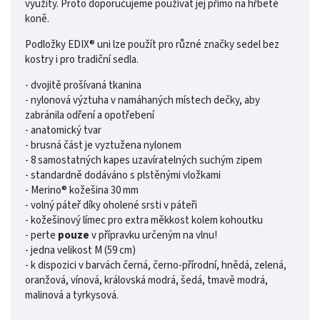
využity. Proto doporučujeme používat jej přímo na hřbetě
koně.
Podložky EDIX® uni lze použít pro různé značky sedel bez
kostry i pro tradiční sedla.
- dvojitě prošívaná tkanina
- nylonová výztuha v namáhaných místech dečky, aby
zabránila odření a opotřebení
- anatomický tvar
- brusná část je vyztužena nylonem
- 8 samostatných kapes uzavíratelných suchým zipem
- standardně dodáváno s plstěnými vložkami
- Merino® kožešina 30 mm
- volný páteř díky oholené srsti v páteři
- kožešinový límec pro extra měkkost kolem kohoutku
- perte
pouze
v přípravku určeným na vlnu!
- jedna velikost M (59 cm)
- k dispozici v barvách černá, černo-přírodní, hnědá, zelená,
oranžová, vínová, královská modrá, šedá, tmavě modrá,
malinová a tyrkysová.