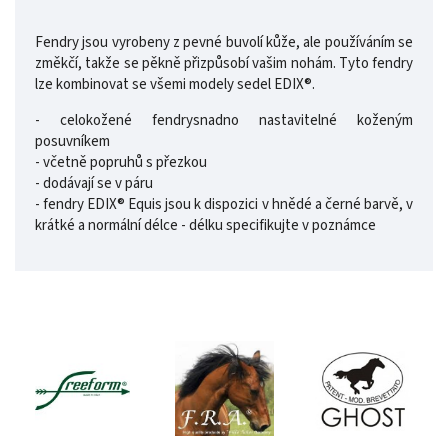
Fendry jsou vyrobeny z pevné buvolí kůže, ale používáním se
změkčí, takže se pěkně přizpůsobí vašim nohám. Tyto fendry
lze kombinovat se všemi modely sedel EDIX®.
- celokožené fendrysnadno nastavitelné koženým
posuvníkem
- včetně popruhů s přezkou
- dodávají se v páru
- fendry EDIX® Equis jsou k dispozici v hnědé a černé barvě, v
krátké a normální délce - délku specifikujte v poznámce