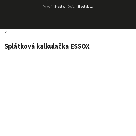
Vytvořil
Shoptet
| Design
Shoptak.cz
×
Splátková kalkulačka ESSOX