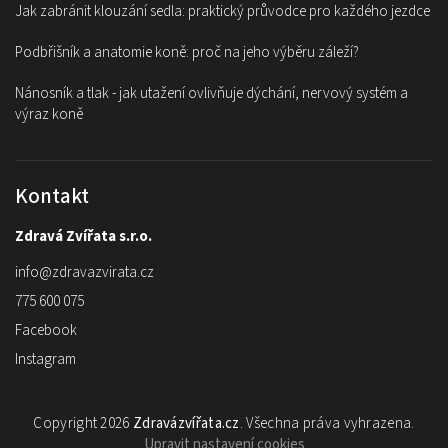
Jak zabránit klouzání sedla: praktický průvodce pro každého jezdce
Podbřišník a anatomie koně: proč na jeho výběru záleží?
Nánosník a tlak - jak utažení ovlivňuje dýchání, nervový systém a
výraz koně
Kontakt
Zdravá Zvířata s.r.o.
info
@
zdravazvirata.cz
775 600 075
Facebook
Instagram
Copyright 2026
Zdravázvířata.cz
. Všechna práva vyhrazena.
Upravit nastavení cookies