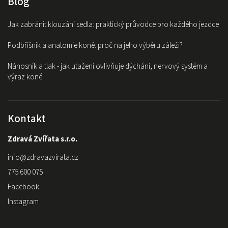
Blog
Jak zabránit klouzání sedla: praktický průvodce pro každého jezdce
Podbřišník a anatomie koně: proč na jeho výběru záleží?
Nánosník a tlak - jak utažení ovlivňuje dýchání, nervový systém a
výraz koně
Kontakt
Zdravá Zvířata s.r.o.
info
@
zdravazvirata.cz
775 600 075
Facebook
Instagram