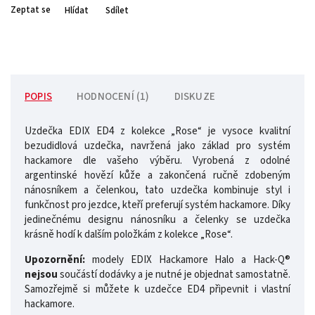
Zeptat se
Hlídat
Sdílet
POPIS
HODNOCENÍ (1)
DISKUZE
Uzdečka EDIX ED4 z kolekce „Rose“ je vysoce kvalitní
bezudidlová uzdečka, navržená jako základ pro systém
hackamore dle vašeho výběru. Vyrobená z odolné
argentinské hovězí kůže a zakončená ručně zdobeným
nánosníkem a čelenkou, tato uzdečka kombinuje styl i
funkčnost pro jezdce, kteří preferují systém hackamore. Díky
jedinečnému designu nánosníku a čelenky se uzdečka
krásně hodí k dalším položkám z kolekce „Rose“.
Upozornění:
modely EDIX Hackamore Halo a Hack-Q®
nejsou
součástí dodávky a je nutné je objednat samostatně.
Samozřejmě si můžete k uzdečce ED4 připevnit i vlastní
hackamore.