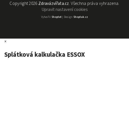
Copyright 2026
Zdravázvířata.cz
. Všechna práva vyhrazena.
Upravit nastavení cookies
Vytvořil
Shoptet
| Design
Shoptak.cz
×
Splátková kalkulačka ESSOX