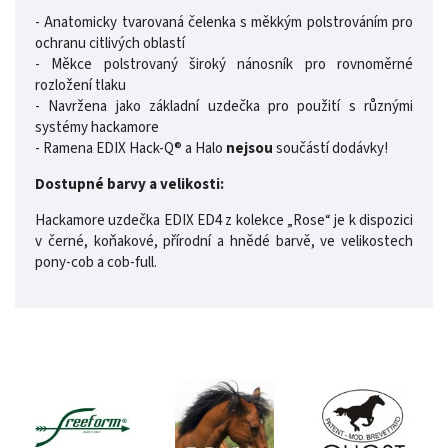
- Anatomicky tvarovaná čelenka s měkkým polstrováním pro
ochranu citlivých oblastí
- Měkce polstrovaný široký nánosník pro rovnoměrné
rozložení tlaku
- Navržena jako základní uzdečka pro použití s ​​různými
systémy hackamore
- Ramena EDIX Hack-Q® a Halo
nejsou
součástí dodávky!
Dostupné barvy a velikosti:
Hackamore uzdečka EDIX ED4 z kolekce „Rose“ je k dispozici
v černé, koňakové, přírodní a hnědé barvě, ve velikostech
pony-cob a cob-full.