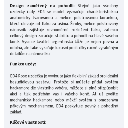
Design zaměřený na pohodlí:
Stejně jako všechny
uzdečky řady ED4 se model vyznačuje charakteristickou
anatomicky tvarovanou a měkce polstrovanou korunkou,
která ulevuje od tlaku za ušima. Široký, měkce polstrovaný
nánosník zajišťuje rovnoměrné rozložení tlaku, zatímco
celkový design zaručuje stabilitu a pohodlí na hlavě vašeho
koně. Vysoce kvalitní argentinská kůže je nejen pevná a
odolná, ale také vyzařuje luxusní pocit díky ručně vyráběným
detailům na nánosníku.
Funkce uzdy:
ED4 Rose uzdečka je vyvinuta jako flexibilní základ pro ideální
bezudidlovou sestavu. Protože si můžete přidat systém
hackamore dle vlastního výběru, můžete si plně přizpůsobit
akci a tlak potřebám vás i vašeho koně. Ať už zvolíte
mechanický hackamore nebo měkčí systém s omezeným
pákovým mechanismem, ED4 poskytuje pevný a pohodlný
základ.
Klíčové vlastnosti: