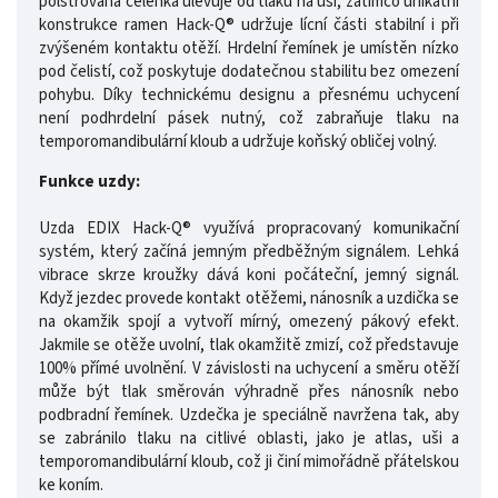
polstrovaná čelenka ulevuje od tlaku na uši, zatímco unikátní
konstrukce ramen Hack-Q® udržuje lícní části stabilní i při
zvýšeném kontaktu otěží. Hrdelní řemínek je umístěn nízko
pod čelistí, což poskytuje dodatečnou stabilitu bez omezení
pohybu. Díky technickému designu a přesnému uchycení
není podhrdelní pásek nutný, což zabraňuje tlaku na
temporomandibulární kloub a udržuje koňský obličej volný.
Funkce uzdy:
Uzda EDIX Hack-Q® využívá propracovaný komunikační
systém, který začíná jemným předběžným signálem. Lehká
vibrace skrze kroužky dává koni počáteční, jemný signál.
Když jezdec provede kontakt otěžemi, nánosník a uzdička se
na okamžik spojí a vytvoří mírný, omezený pákový efekt.
Jakmile se otěže uvolní, tlak okamžitě zmizí, což představuje
100% přímé uvolnění. V závislosti na uchycení a směru otěží
může být tlak směrován výhradně přes nánosník nebo
podbradní řemínek. Uzdečka je speciálně navržena tak, aby
se zabránilo tlaku na citlivé oblasti, jako je atlas, uši a
temporomandibulární kloub, což ji činí mimořádně přátelskou
ke koním.