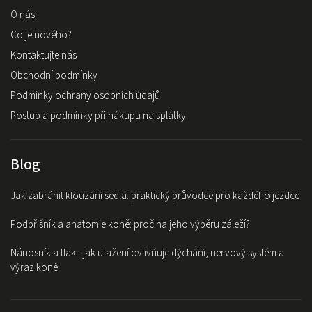
O nás
Co je nového?
Kontaktujte nás
Obchodní podmínky
Podmínky ochrany osobních údajů
Postup a podmínky při nákupu na splátky
Blog
Jak zabránit klouzání sedla: praktický průvodce pro každého jezdce
Podbřišník a anatomie koně: proč na jeho výběru záleží?
Nánosník a tlak - jak utažení ovlivňuje dýchání, nervový systém a
výraz koně