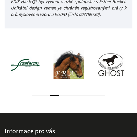
EDIX Hack-Q® byl vyvinut v úzké spolupráci s Esther Boekel.
Unikátní design ramen je chráněn registrovanými právy k
průmyslovému vzoru u EUIPO (číslo 007789730).
Informace pro vás