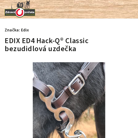
Značka:
Edix
EDIX ED4 Hack-Q® Classic
bezudidlová uzdečka