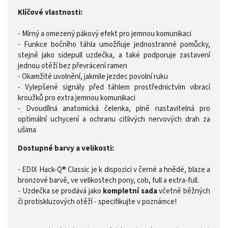
Klíčové vlastnosti:
- Mírný a omezený pákový efekt pro jemnou komunikaci
- Funkce bočního táhla umožňuje jednostranné pomůcky,
stejně jako sidepull uzdečka, a také podporuje zastavení
jednou otěží bez převrácení ramen
- Okamžité uvolnění, jakmile jezdec povolní ruku
- Vylepšené signály před táhlem prostřednictvím vibrací
kroužků pro extra jemnou komunikaci
- Dvoudílná anatomická čelenka, plně nastavitelná pro
optimální uchycení a ochranu citlivých nervových drah za
ušima
Dostupné barvy a velikosti:
- EDIX Hack-Q® Classic je k dispozici v černé a hnědé, blaze a
bronzové barvě, ve velikostech pony, cob, full a extra-full.
- Uzdečka se prodává jako
kompletní sada
včetně běžných
či protiskluzových otěží - specifikujte v poznámce!