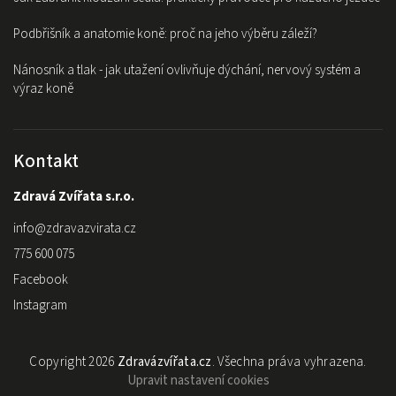
Podbřišník a anatomie koně: proč na jeho výběru záleží?
Nánosník a tlak - jak utažení ovlivňuje dýchání, nervový systém a
výraz koně
Kontakt
Zdravá Zvířata s.r.o.
info
@
zdravazvirata.cz
775 600 075
Facebook
Instagram
Copyright 2026
Zdravázvířata.cz
. Všechna práva vyhrazena.
Upravit nastavení cookies