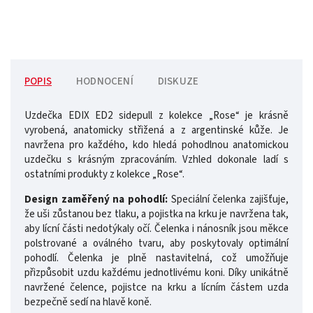
POPIS
HODNOCENÍ
DISKUZE
Uzdečka EDIX ED2 sidepull z kolekce „Rose“ je krásně
vyrobená, anatomicky střižená a z argentinské kůže. Je
navržena pro každého, kdo hledá pohodlnou anatomickou
uzdečku s krásným zpracováním. Vzhled dokonale ladí s
ostatními produkty z kolekce „Rose“.
Design zaměřený na pohodlí:
Speciální čelenka zajišťuje,
že uši zůstanou bez tlaku, a pojistka na krku je navržena tak,
aby lícní části nedotýkaly očí. Čelenka i nánosník jsou měkce
polstrované a oválného tvaru, aby poskytovaly optimální
pohodlí. Čelenka je plně nastavitelná, což umožňuje
přizpůsobit uzdu každému jednotlivému koni. Díky unikátně
navržené čelence, pojistce na krku a lícním částem uzda
bezpečně sedí na hlavě koně.