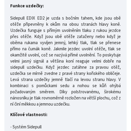
Funkce uzdečky:
Sidepull EDIX ED2 je uzda s bočním tahem, kde jsou obě
otěže připevněny k okům na obou stranách hlavy koně.
Uzdečka funguje s přímým uvolněním tlaku z rukou jezdce
přes otěže. Když jsou obě otěže zataženy nebo když je
oběma rukama vyvíjen jemný, lehký tlak, tlak se přenese
přímo na čumák koně. Jakmile jezdec uvolní otěže, tlak se
okamžitě uvolní, což se nazývá přímé uvolnění. To poskytuje
velmi jasný signál a většina koní reaguje velmi dobře na
sidepull uzdečku. Když jezdec zatáhne za pravou otěž,
uzdečka se mírně zvedne z pravé strany koňského obličeje.
Levá strana uzdečky jemně tlačí na levou stranu hlavy. V
kombinaci s pomůckami sedu a nohou se kůň ohýbá
požadovaným směrem. Díky polstrovanému, širokému
nánosníku je tlak rovnoměrně rozložen na větší plochu, což z
ní činí měkkou a jemnou uzdečku.
Klíčové vlastnosti:
- Systém Sidepull