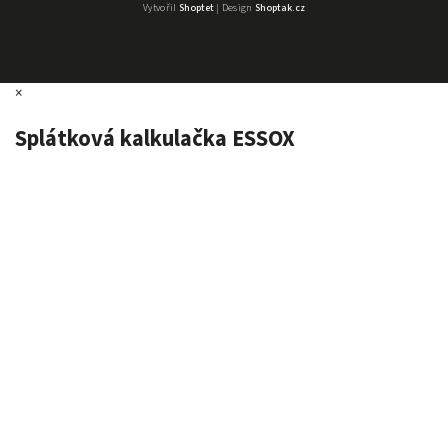
Vytvořil
Shoptet
| Design
Shoptak.cz
×
Splátková kalkulačka ESSOX