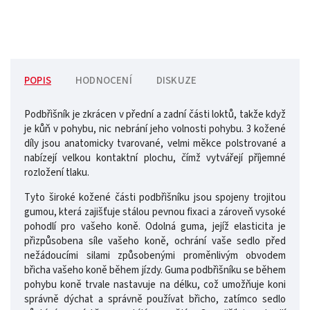
POPIS
HODNOCENÍ
DISKUZE
Podbřišník je zkrácen v přední a zadní části loktů, takže když
je kůň v pohybu, nic nebrání jeho volnosti pohybu. 3 kožené
díly jsou anatomicky tvarované, velmi měkce polstrované a
nabízejí velkou kontaktní plochu, čímž vytvářejí příjemné
rozložení tlaku.
Tyto široké kožené části podbřišníku jsou spojeny trojitou
gumou, která zajišťuje stálou pevnou fixaci a zároveň vysoké
pohodlí pro vašeho koně. Odolná guma, jejíž elasticita je
přizpůsobena síle vašeho koně, ochrání vaše sedlo před
nežádoucími silami způsobenými proměnlivým obvodem
břicha vašeho koně během jízdy. Guma podbřišníku se během
pohybu koně trvale nastavuje na délku, což umožňuje koni
správně dýchat a správně používat břicho, zatímco sedlo