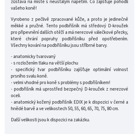
zůstává na místě s neustálým napětím. Co zajišťuje pohodlí
vašeho koně!
Vyrobeno z pečlivě zpracované kůže, a proto je jedinečně
měkké a pružné. Tento podbřišník má středový D-kroužek
pro připevnění dalších otěží a má nerezové válečkové přezky,
které chrání popruhy podbřišníku před opotřebením.
Všechny kování na podbřišníku jsou stříbrné barvy.
- anatomicky tvarovaný
- s rozložením tlaku na větší plochu
- specifický tvar podbřišníku zajišťuje optimální volnost
prsního svalu koně.
- velmi vhodné pro koně s problémy s podbřišníkem!
- podbřišník má uprostřed bezpečný D-kroužek z nerezové
oceli.
- anatomický kožený podbřišník EDIX je k dispozici v černé a
hnědé barvě a ve velikostech 50, 55, 60, 65, 70, 75, 80 cm.
Další velikosti jsou k dispozici na zakázku.