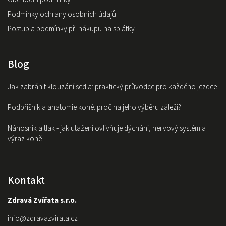
Podmínky ochrany osobních údajů
Postup a podmínky při nákupu na splátky
Blog
Jak zabránit klouzání sedla: praktický průvodce pro každého jezdce
Podbřišník a anatomie koně: proč na jeho výběru záleží?
Nánosník a tlak - jak utažení ovlivňuje dýchání, nervový systém a
výraz koně
Kontakt
Zdravá Zvířata s.r.o.
info
@
zdravazvirata.cz